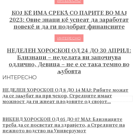
ИНТЕРЕСНО
КОЈ ЌЕ ИМА СРЕЌА СО ПАРИТЕ ВО МАЈ
2023: Овие знаци ќе успеат да заработат
повеќе и да ги подобрат финансиите
ИНТЕРЕСНО
НЕДЕЛЕН ХОРОСКОП ОД 24 ДО 30 АПРИЛ:
Близнаци – неделата ви започнува
одлично, Девица – не е се така темно во
љубовта
ИНТЕРЕСНО
НЕДЕЛЕН ХОРОСКОП ОД 8 ДО 14 МАЈ: Рибите можат
да се заљубат на прв чекор, Стрелците имаат
можност да ги жнеат плодовите од својот...
ВИКЕНД ХОРОСКОП ОД 05 ДО 07 МАЈ: Близнаците
треба да се посветат на здравјето, а Стрелците на
нежното водство на Универзумот