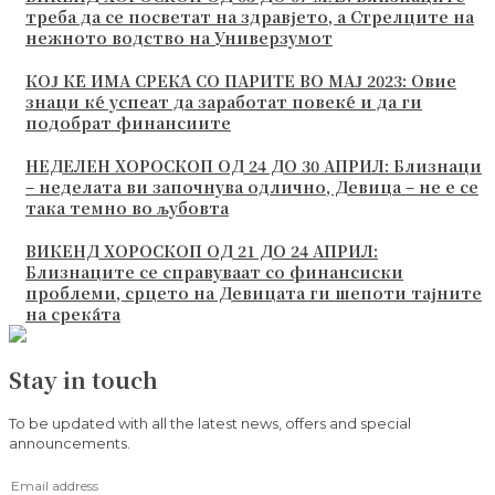
треба да се посветат на здравјето, а Стрелците на
нежното водство на Универзумот
КОЈ ЌЕ ИМА СРЕЌА СО ПАРИТЕ ВО МАЈ 2023: Овие
знаци ќе успеат да заработат повеќе и да ги
подобрат финансиите
НЕДЕЛЕН ХОРОСКОП ОД 24 ДО 30 АПРИЛ: Близнаци
– неделата ви започнува одлично, Девица – не е се
така темно во љубовта
ВИКЕНД ХОРОСКОП ОД 21 ДО 24 АПРИЛ:
Близнаците се справуваат со финансиски
проблеми, срцето на Девицата ги шепоти тајните
на среќата
Stay in touch
To be updated with all the latest news, offers and special
announcements.