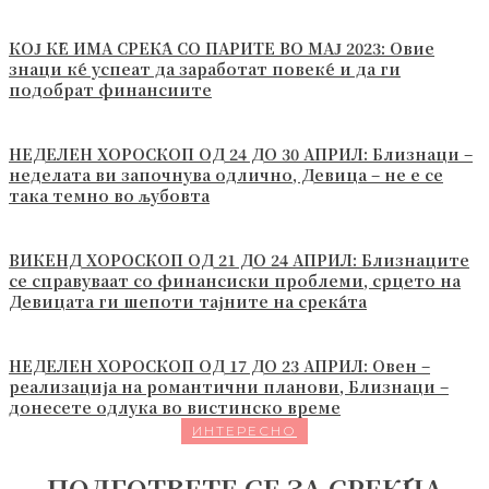
КОЈ ЌЕ ИМА СРЕЌА СО ПАРИТЕ ВО МАЈ 2023: Овие
знаци ќе успеат да заработат повеќе и да ги
подобрат финансиите
НЕДЕЛЕН ХОРОСКОП ОД 24 ДО 30 АПРИЛ: Близнаци –
неделата ви започнува одлично, Девица – не е се
така темно во љубовта
ВИКЕНД ХОРОСКОП ОД 21 ДО 24 АПРИЛ: Близнаците
се справуваат со финансиски проблеми, срцето на
Девицата ги шепоти тајните на среќата
НЕДЕЛЕН ХОРОСКОП ОД 17 ДО 23 АПРИЛ: Овен –
реализација на романтични планови, Близнаци –
донесете одлука во вистинско време
ИНТЕРЕСНО
ПОДГОТВЕТЕ СЕ ЗА СРЕЌНА