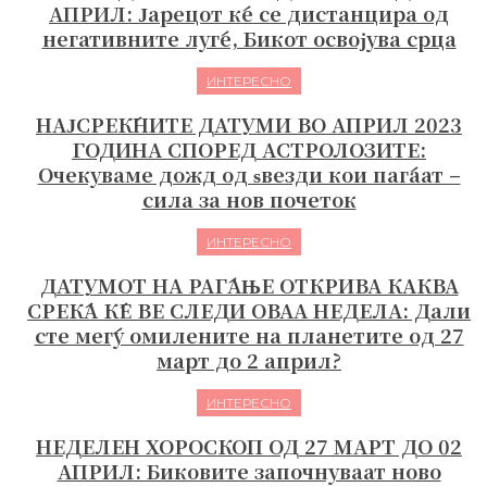
АПРИЛ: Јарецот ќе се дистанцира од
негативните луѓе, Бикот освојува срца
ИНТЕРЕСНО
НАЈСРЕЌНИТЕ ДАТУМИ ВО АПРИЛ 2023
ГОДИНА СПОРЕД АСТРОЛОЗИТЕ:
Очекуваме дожд од ѕвезди кои паѓаат –
сила за нов почеток
ИНТЕРЕСНО
ДАТУМОТ НА РАЃАЊЕ ОТКРИВА КАКВА
СРЕЌА ЌЕ ВЕ СЛЕДИ ОВАА НЕДЕЛА: Дали
сте меѓу омилените на планетите од 27
март до 2 април?
ИНТЕРЕСНО
НЕДЕЛЕН ХОРОСКОП ОД 27 МАРТ ДО 02
АПРИЛ: Биковите започнуваат ново