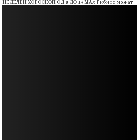
НЕДЕЛЕН ХОРОСКОП ОД 8 ДО 14 МАЈ: Рибите можат
да се заљубат на прв чекор, Стрелците имаат
можност да ги жнеат плодовите од својот...
ВИКЕНД ХОРОСКОП ОД 05 ДО 07 МАЈ: Близнаците
треба да се посветат на здравјето, а Стрелците на
нежното водство на Универзумот
КОЈ ЌЕ ИМА СРЕЌА СО ПАРИТЕ ВО МАЈ 2023: Овие
знаци ќе успеат да заработат повеќе и да ги
подобрат финансиите
НЕДЕЛЕН ХОРОСКОП ОД 24 ДО 30 АПРИЛ: Близнаци –
неделата ви започнува одлично, Девица – не е се
така темно во љубовта
ВИКЕНД ХОРОСКОП ОД 21 ДО 24 АПРИЛ: Близнаците
се справуваат со финансиски проблеми, срцето на
Девицата ги шепоти тајните на среќата