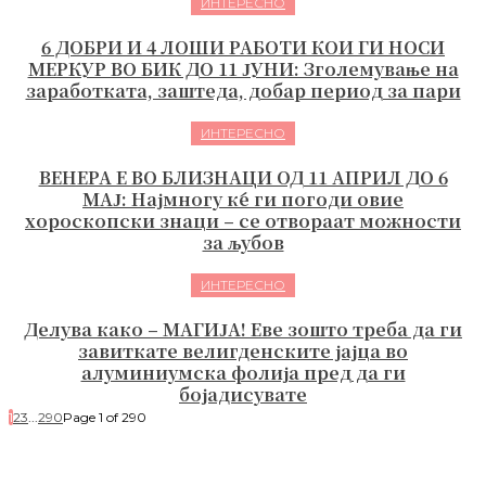
ИНТЕРЕСНО
6 ДОБРИ И 4 ЛОШИ РАБОТИ КОИ ГИ НОСИ
МЕРКУР ВО БИК ДО 11 ЈУНИ: Зголемување на
заработката, заштеда, добар период за пари
ИНТЕРЕСНО
ВЕНЕРА Е ВО БЛИЗНАЦИ ОД 11 АПРИЛ ДО 6
МАЈ: Најмногу ќе ги погоди овие
хороскопски знаци – се отвораат можности
за љубов
ИНТЕРЕСНО
Делува како – МАГИЈА! Еве зошто треба да ги
завиткате велигденските јајца во
алуминиумска фолија пред да ги
бојадисувате
1
2
3
...
290
Page 1 of 290