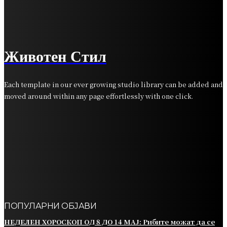
НЕДЕЛЕН ХОРОСКОП ОД 17 ДО 23 АПРИЛ: Овен –
реализација на романтични планови, Близнаци –
донесете одлука во вистинско време
Животен Стил
Each template in our ever growing studio library can be added and
moved around within any page effortlessly with one click.
ПОПУЛАРНИ ОБЈАВИ
НЕДЕЛЕН ХОРОСКОП ОД 8 ДО 14 МАЈ: Рибите можат да се