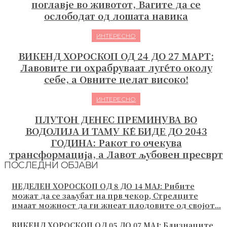
поглавје во животот, Вагите да се
ослободат од лошата навика
ИНТЕРЕСНО
ВИКЕНД ХОРОСКОП ОД 24 ДО 27 МАРТ:
Лавовите ги охрабруваат луѓето околу
себе, а Овните целат високо!
ИНТЕРЕСНО
ПЛУТОН ДЕНЕС ПРЕМИНУВА ВО
ВОДОЛИЈА И ТАМУ ЌЕ БИДЕ ДО 2043
ГОДИНА: Ракот го очекува
трансформација, а Лавот љубовен пресврт
ПОСЛЕДНИ ОБЈАВИ
НЕДЕЛЕН ХОРОСКОП ОД 8 ДО 14 МАЈ: Рибите
можат да се заљубат на прв чекор, Стрелците
имаат можност да ги жнеат плодовите од својот...
ВИКЕНД ХОРОСКОП ОД 05 ДО 07 МАЈ: Близнаците