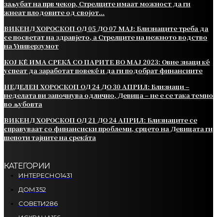
заљубат на прв чекор, Стрелците имаат можност да ги
жнеат плодовите од својот...
ВИКЕНД ХОРОСКОП ОД 05 ДО 07 МАЈ: Близнаците треба да
се посветат на здравјето, а Стрелците на нежното водство
на Универзумот
КОЈ ЌЕ ИМА СРЕЌА СО ПАРИТЕ ВО МАЈ 2023: Овие знаци ќе
успеат да заработат повеќе и да ги подобрат финансиите
НЕДЕЛЕН ХОРОСКОП ОД 24 ДО 30 АПРИЛ: Близнаци –
неделата ви започнува одлично, Девица – не е се така темно
во љубовта
ВИКЕНД ХОРОСКОП ОД 21 ДО 24 АПРИЛ: Близнаците се
справуваат со финансиски проблеми, срцето на Девицата ги
шепоти тајните на среќата
КАТЕГОРИИ
ИНТЕРЕСНО
1431
ДОМ
352
СОВЕТИ
286