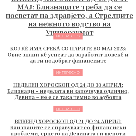
МАЈ: Близнаците треба да се
посветат на здравјето, а Стрелците
на нежното водство на
Универзумот
ИНТЕРЕСНО
КОЈ ЌЕ ИМА СРЕЌА СО ПАРИТЕ ВО МАЈ 2023:
Овие знаци ќе успеат да заработат повеќе и
да ги подобрат финансиите
ИНТЕРЕСНО
НЕДЕЛЕН ХОРОСКОП ОД 24 ДО 30 АПРИЛ:
Близнаци – неделата ви започнува одлично,
Девица – не е се така темно во љубовта
ИНТЕРЕСНО
ВИКЕНД ХОРОСКОП ОД 21 ДО 24 АПРИЛ:
Близнаците се справуваат со финансиски
проблеми, срцето на Девицата ги шепоти