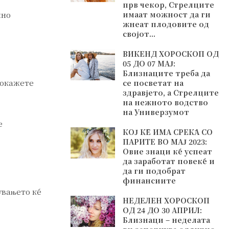
прв чекор, Стрелците
лно
имаат можност да ги
жнеат плодовите од
својот...
ВИКЕНД ХОРОСКОП ОД
05 ДО 07 МАЈ:
Близнаците треба да
покажете
се посветат на
здравјето, а Стрелците
на нежното водство
на Универзумот
е
КОЈ ЌЕ ИМА СРЕЌА СО
ПАРИТЕ ВО МАЈ 2023:
Овие знаци ќе успеат
да заработат повеќе и
да ги подобрат
финансиите
увањето ќе
НЕДЕЛЕН ХОРОСКОП
ОД 24 ДО 30 АПРИЛ:
Близнаци – неделата