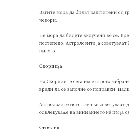
Вагите мора да бидат заштитени од г
чекори.
Не мора да бидете вклучени во се. Вр
постепено. Астролозите ја советуваат 
никого.
Скорпија
На Скорпиите сега им е строго забран
вреди да се започне со поправки, малк
Астролозите исто така ве советуваат 
одвлекување на вниманието ќе им ја о
Стрелец