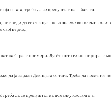
атија и тага, треба да се препуштат на забавата.
а, не вреди да се стекнува ново знаење во големи колич
о овој период.
нат да бараат примери. Луѓето што ги инспирираат мо
оже да ја зарази Девицата со тага. Треба да посетите н
к треба да се препуштат на помалку носталгија.