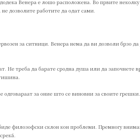
е додека Венера е лошо расположена. Во првите неколку
а не дозволите работите да одат сами.
ервозен за ситници. Венера нема да ви дозволи брзо да 
ат. Не треба да барате сродна душа или да започнете в
 тишина.
не одговараат за оние што се виновни за своите грешки
биде филозофски склон кон проблеми. Премногу внима
среќа.