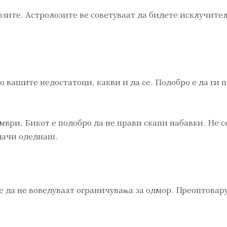
озите. Астролозите ве советуваат да бидете исклучите
о вашите недостатоци, какви и да се. Подобро е да ги 
мври, Бикот е подобро да не прави скапи набавки. Не с
дачи одеднаш.
е да не воведуваат ограничувања за одмор. Преоптовар