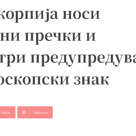
корпија носи
ни пречки и
 три предупредув
роскопски знак
Twitter
Pinterest