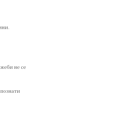
ини.
жеби не се
епознати