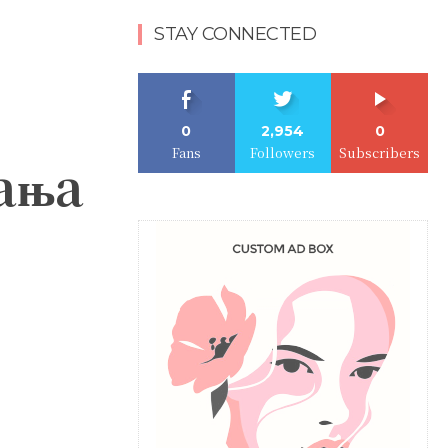
STAY CONNECTED
0
2,954
0
Fans
Followers
Subscribers
ања