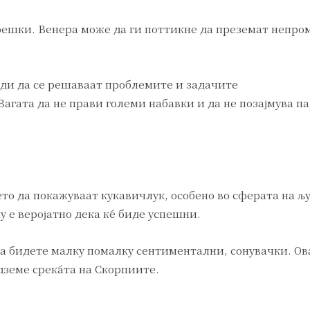
решки. Венера може да ги поттикне да преземат непр
еди да се решаваат проблемите и задачите
Вагата да не прави големи набавки и да не позајмува п
ето да покажуваат кукавичлук, особено во сферата на љ
у е веројатно дека ќе биде успешни.
да бидете малку помалку сентиментални, сонувачки. Ов
дземе среќата на Скорпиите.