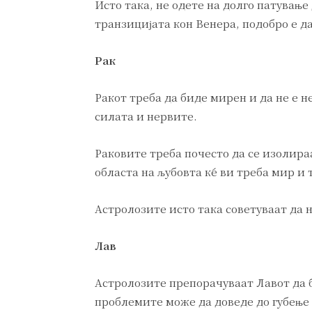
Исто така, не одете на долго патувањ
транзицијата кон Венера, подобро е д
Рак
Ракот треба да биде мирен и да не е н
силата и нервите.
Раковите треба почесто да се изолира
областа на љубовта ќе ви треба мир и
Астролозите исто така советуваат да 
Лав
Астролозите препорачуваат Лавот да 
проблемите може да доведе до губење 