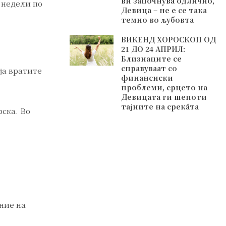
ви започнува одлично,
 недели по
Девица – не е се така
темно во љубовта
ВИКЕНД ХОРОСКОП ОД
21 ДО 24 АПРИЛ:
Близнаците се
справуваат со
ја вратите
финансиски
проблеми, срцето на
Девицата ги шепоти
тајните на среќата
рска. Во
.
ние на