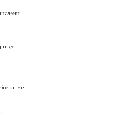
омислени
ари од
убовта. Не
а