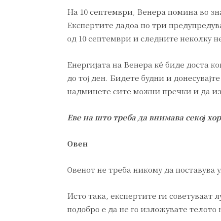
На 10 септември, Венера помина во зн
Експертите дадоа по три предупредувањ
од 10 септември и следните неколку н
Енергијата на Венера ќе биде доста к
до тој ден. Бидете будни и донесувајте
надминете сите можни пречки и да из
Еве на што треба да внимава секој хор
Овен
Овенот не треба никому да поставува
Исто така, експертите ги советуваат л
подобро е да не го изложувате телото 