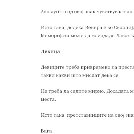
Ако луѓето од овој знак чувствуваат ап
Исто така, додека Венера е во Скорпиј
Меморијата може да го издаде Лавот в
Девица
Девиците треба привремено да преста
такви какви што мислат дека се.
Не треба да седите мирно. Досадата м
места.
Исто така, претставниците на овој зна
Вага