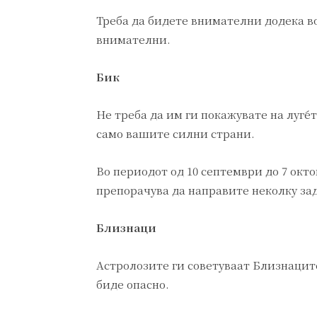
Треба да бидете внимателни додека в
внимателни.
Бик
Не треба да им ги покажувате на луѓет
само вашите силни страни.
Во периодот од 10 септември до 7 окто
препорачува да направите неколку за
Близнаци
Астролозите ги советуваат Близнацит
биде опасно.