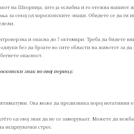
акот на Шкорпија, што ја ослабна и го отежна нашиот 
а за секој од хороскопските знаци. Обидете се да ги и
едели.
онтроверзна и опасна до 7 октомври. Треба да бидете в
 одлуки без да брзате во сите области на животот за да 
бегнете опасност.
оскопски знак во овој период:
 ултиматуми. Ова може да предизвика порој негативни 
уѓето од овој знак да не се заморуваат. Можете да вежба
на исцрпувачки стрес.