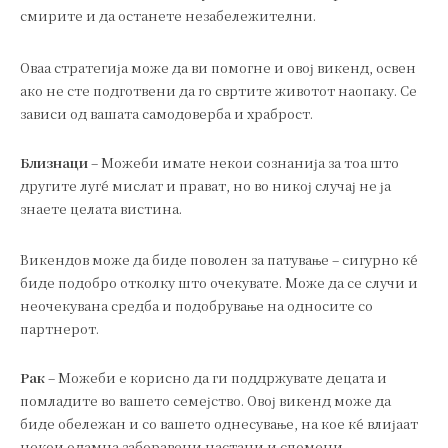
смирите и да останете незабележителни.
Оваа стратегија може да ви помогне и овој викенд, освен
ако не сте подготвени да го свртите животот наопаку. Се
зависи од вашата самодоверба и храброст.
Близнаци
– Можеби имате некои сознанија за тоа што
другите луѓе мислат и прават, но во никој случај не ја
знаете целата вистина.
Викендов може да биде поволен за патување – сигурно ќе
биде подобро отколку што очекувате. Може да се случи и
неочекувана средба и подобрување на односите со
партнерот.
Рак
– Можеби е корисно да ги поддржувате децата и
помладите во вашето семејство. Овој викенд може да
биде обележан и со вашето однесување, на кое ќе влијаат
некои одамна заборавени настани и спомени.