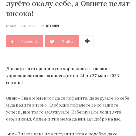
луѓето околу себе, а Овните целат
високо!
MARCH 24, 2023
BY
ADMIN
Facebook
Twitter
Дознајте што предвидува хороскопот за вашиот
хороскопски знак за викендот од 24 до 27 март 2023
година!
Овен
– Ова е моментот да се пофалите, да верувате во себе
и да целите високо. Слободно пофалете се со вашите
успеси, вие тоа го заслужувате! Избегнувајте лоши луѓе
овој викенд, бидејќи тие нема да влијаат добро на вас.
Бик
– Знаете дека има ситуации кога е подобро да се