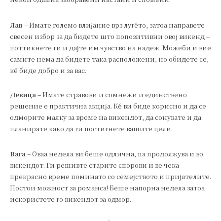
Лав
– Имате големо влијание врз луѓето, затоа направете
свесен избор за да бидете што попозитивни овој викенд –
поттикнете ги и дајте им чувство на надеж. Можеби и вие
самите нема да бидете така расположени, но обидете се,
ќе биде добро и за вас.
Девица
– Имате стравови и сомнежи и единствено
решение е практична акција. Ќе ви биде корисно и да се
одморите малку за време на викендот, да сонувате и да
планирате како да ги постигнете вашите цели.
Вага
– Оваа недела ви беше одлична, па продолжува и во
викендот. Ги решивте старите спорови и ве чека
прекрасно време поминато со семејството и пријателите.
Постои можност за романса! Беше напорна недела затоа
искористете го викендот за одмор.