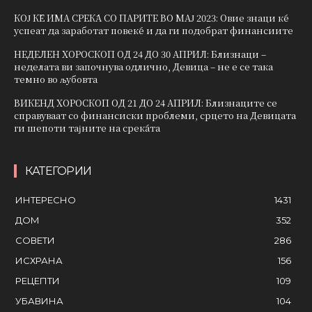
КОЈ ЌЕ ИМА СРЕЌА СО ПАРИТЕ ВО МАЈ 2023: Овие знаци ќе
успеат да заработат повеќе и да ги подобрат финансиите
НЕДЕЛЕН ХОРОСКОП ОД 24 ДО 30 АПРИЛ: Близнаци –
неделата ви започнува одлично, Девица – не е се така
темно во љубовта
ВИКЕНД ХОРОСКОП ОД 21 ДО 24 АПРИЛ: Близнаците се
справуваат со финансиски проблеми, срцето на Девицата
ги шепоти тајните на среќата
КАТЕГОРИИ
ИНТЕРЕСНО
1431
ДОМ
352
СОВЕТИ
286
ИСХРАНА
156
РЕЦЕПТИ
109
УБАВИНА
104