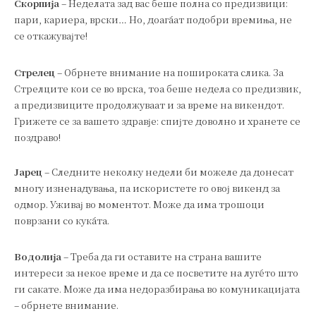
Скорпија
– Неделата зад вас беше полна со предизвици:
пари, кариера, врски… Но, доаѓаат подобри времиња, не
се откажувајте!
Стрелец
– Обрнете внимание на пошироката слика. За
Стрелците кои се во врска, тоа беше недела со предизвик,
а предизвиците продолжуваат и за време на викендот.
Грижете се за вашето здравје: спијте доволно и хранете се
поздраво!
Јарец
– Следните неколку недели би можеле да донесат
многу изненадувања, па искористете го овој викенд за
одмор. Уживај во моментот. Може да има трошоци
поврзани со куќата.
Водолија
– Треба да ги оставите на страна вашите
интереси за некое време и да се посветите на луѓето што
ги сакате. Може да има недоразбирања во комуникацијата
– обрнете внимание.