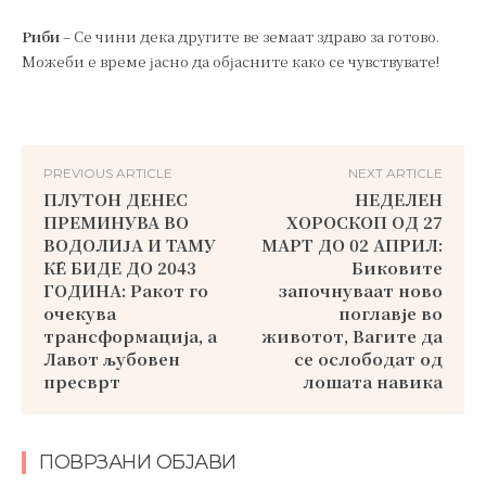
Риби
– Се чини дека другите ве земаат здраво за готово.
Можеби е време јасно да објасните како се чувствувате!
PREVIOUS ARTICLE
NEXT ARTICLE
ПЛУТОН ДЕНЕС
НЕДЕЛЕН
ПРЕМИНУВА ВО
ХОРОСКОП ОД 27
ВОДОЛИЈА И ТАМУ
МАРТ ДО 02 АПРИЛ:
ЌЕ БИДЕ ДО 2043
Биковите
ГОДИНА: Ракот го
започнуваат ново
очекува
поглавје во
трансформација, а
животот, Вагите да
Лавот љубовен
се ослободат од
пресврт
лошата навика
ПОВРЗАНИ ОБЈАВИ