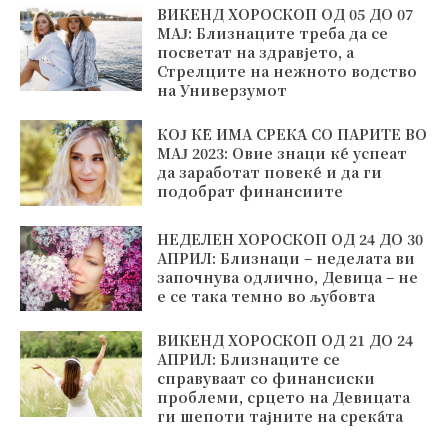
ВИКЕНД ХОРОСКОП ОД 05 ДО 07
МАЈ: Близнаците треба да се
посветат на здравјето, а
Стрелците на нежното водство
на Универзумот
КОЈ ЌЕ ИМА СРЕЌА СО ПАРИТЕ ВО
МАЈ 2023: Овие знаци ќе успеат
да заработат повеќе и да ги
подобрат финансиите
НЕДЕЛЕН ХОРОСКОП ОД 24 ДО 30
АПРИЛ: Близнаци – неделата ви
започнува одлично, Девица – не
е се така темно во љубовта
ВИКЕНД ХОРОСКОП ОД 21 ДО 24
АПРИЛ: Близнаците се
справуваат со финансиски
проблеми, срцето на Девицата
ги шепоти тајните на среќата