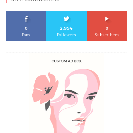
0
2,954
0
Fans
Followers
Subscribers