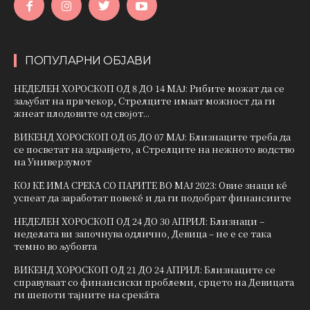
ПОПУЛАРНИ ОБЈАВИ
НЕДЕЛЕН ХОРОСКОП ОД 8 ДО 14 МАЈ: Рибите можат да се
заљубат на прв чекор, Стрелците имаат можност да ги
жнеат плодовите од својот...
ВИКЕНД ХОРОСКОП ОД 05 ДО 07 МАЈ: Близнаците треба да
се посветат на здравјето, а Стрелците на нежното водство
на Универзумот
КОЈ ЌЕ ИМА СРЕЌА СО ПАРИТЕ ВО МАЈ 2023: Овие знаци ќе
успеат да заработат повеќе и да ги подобрат финансиите
НЕДЕЛЕН ХОРОСКОП ОД 24 ДО 30 АПРИЛ: Близнаци –
неделата ви започнува одлично, Девица – не е се така
темно во љубовта
ВИКЕНД ХОРОСКОП ОД 21 ДО 24 АПРИЛ: Близнаците се
справуваат со финансиски проблеми, срцето на Девицата
ги шепоти тајните на среќата