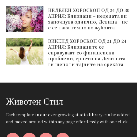
НЕДЕЛЕН ХОРОСКОП ОД 24 ДО 30
АПРИЛ: Близнаци – неделата ви
започнува одлично, Девица – не
е се така темно во љубовта
ВИКЕНД ХОРОСКОП ОД 21 ДО 24
АПРИЛ: Близнаците се
справуваат со финансиски
проблеми, срцето на Девицата
ги шепоти тајните на среќата
Животен Стил
Each template in our ever growing studio library can be added
and moved around within any page effortlessly with one click.