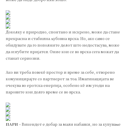
Доколку е природно, спонтано и искрено, може да стане
прекрасна и стабилна љубовна врска. Но, ако само се
обидувате да го пополните делот што недостасува, може
да изгубите пријател. Оние кои се во врска сега можат да
станат сериозни.
Ако ви треба повеќе простор и време за себе, отворено
комуницирајте со партнерот за тоа. Имагинацијата ве
очекува во еротска енергија, особено ќе им угоди на
паровите кои долго време се во врска.
ПАРИ
– Викендот е добар за мали набавки, но за купување