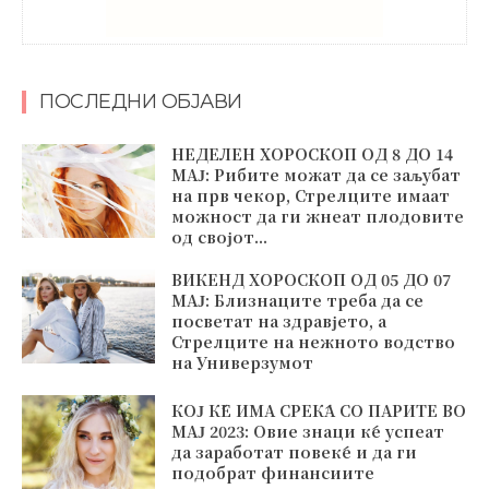
ПОСЛЕДНИ ОБЈАВИ
НЕДЕЛЕН ХОРОСКОП ОД 8 ДО 14
МАЈ: Рибите можат да се заљубат
на прв чекор, Стрелците имаат
можност да ги жнеат плодовите
од својот...
ВИКЕНД ХОРОСКОП ОД 05 ДО 07
МАЈ: Близнаците треба да се
посветат на здравјето, а
Стрелците на нежното водство
на Универзумот
КОЈ ЌЕ ИМА СРЕЌА СО ПАРИТЕ ВО
МАЈ 2023: Овие знаци ќе успеат
да заработат повеќе и да ги
подобрат финансиите