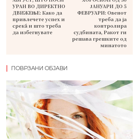
УРАН ВО ДИРЕКТНО
ЈАНУАРИ ДО 5
ДВИЖЕЊЕ: Како да
ФЕВРУАРИ: Овенот
привлечете успех и
треба да ја
среќа и што треба
контролира
да избегнувате
судбината, Ракот ги
решава грешките од
минатото
ПОВРЗАНИ ОБЈАВИ