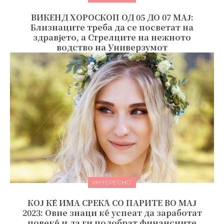
ВИКЕНД ХОРОСКОП ОД 05 ДО 07 МАЈ:
Близнаците треба да се посветат на
здравјето, а Стрелците на нежното
водство на Универзумот
ИНТЕРЕСНО
КОЈ ЌЕ ИМА СРЕЌА СО ПАРИТЕ ВО МАЈ
2023: Овие знаци ќе успеат да заработат
повеќе и да ги подобрат финансиите