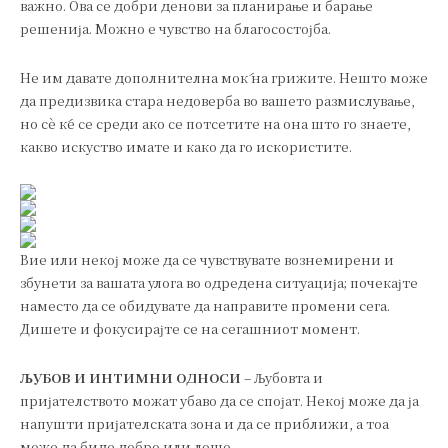
важно. Ова се добри денови за планирање и барање
решенија. Можно е чувство на благосостојба.
Не им давате дополнителна моќ на грижите. Нешто може
да предизвика стара недоверба во вашето размислување,
но сè ќе се среди ако се потсетите на она што го знаете,
какво искуство имате и како да го искористите.
Вие или некој може да се чувствувате вознемирени и
збунети за вашата улога во одредена ситуација; почекајте
наместо да се обидувате да направите промени сега.
Дишете и фокусирајте се на сегашниот момент.
ЉУБОВ И ИНТИМНИ ОДНОСИ
– Љубовта и
пријателството можат убаво да се спојат. Некој може да ја
напушти пријателската зона и да се приближи, а тоа
може да биде добро или лошо.