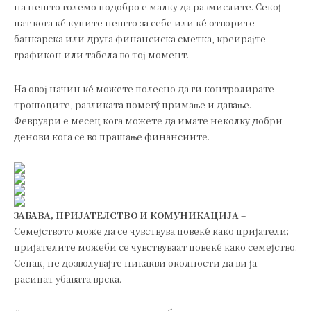
на нешто големо подобро е малку да размислите. Секој
пат кога ќе купите нешто за себе или ќе отворите
банкарска или друга финансиска сметка, креирајте
графикон или табела во тој момент.
На овој начин ќе можете полесно да ги контролирате
трошоците, разликата помеѓу примање и давање.
Февруари е месец кога можете да имате неколку добри
денови кога се во прашање финансиите.
ЗАБАВА, ПРИЈАТЕЛСТВО И КОМУНИКАЦИЈА
–
Семејството може да се чувствува повеќе како пријатели;
пријателите можеби се чувствуваат повеќе како семејство.
Сепак, не дозволувајте никакви околности да ви ја
расипат убавата врска.