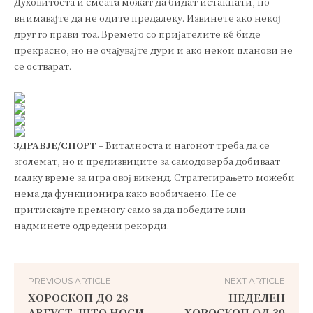
Духовитоста и смеата можат да бидат истакнати, но
внимавајте да не одите предалеку. Извинете ако некој
друг го прави тоа. Времето со пријателите ќе биде
прекрасно, но не очајувајте дури и ако некои планови не
се остварат.
ЗДРАВЈЕ/СПОРТ
– Виталноста и нагонот треба да се
зголемат, но и предизвиците за самодоверба добиваат
малку време за игра овој викенд. Стратегирањето можеби
нема да функционира како вообичаено. Не се
притискајте премногу само за да победите или
надминете одредени рекорди.
PREVIOUS ARTICLE
NEXT ARTICLE
ХОРОСКОП ДО 28
НЕДЕЛЕН
АВГУСТ, ШТО НОСИ
ХОРОСКОП ОД 30