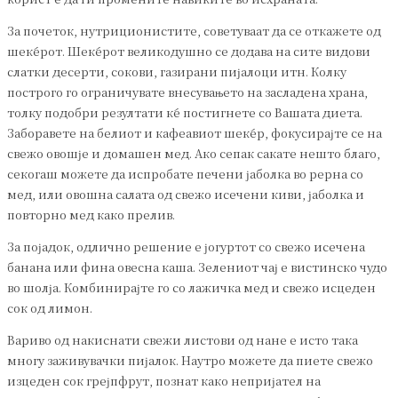
За почеток, нутриционистите, советуваат да се откажете од
шеќерот. Шеќерот великодушно се додава на сите видови
слатки десерти, сокови, газирани пијалоци итн. Колку
построго го ограничувате внесувањето на засладена храна,
толку подобри резултати ќе постигнете со Вашата диета.
Заборавете на белиот и кафеавиот шеќер, фокусирајте се на
свежо овошје и домашен мед. Ако сепак сакате нешто благо,
секогаш можете да испробате печени јаболка во рерна со
мед, или овошна салата од свежо исечени киви, јаболка и
повторно мед како прелив.
За појадок, одлично решение е јогуртот со свежо исечена
банана или фина овесна каша. Зелениот чај е вистинско чудо
во шолја. Комбинирајте го со лажичка мед и свежо исцеден
сок од лимон.
Вариво од накиснати свежи листови од нане е исто така
многу заживувачки пијалок. Наутро можете да пиете свежо
изцеден сок грејпфрут, познат како непријател на