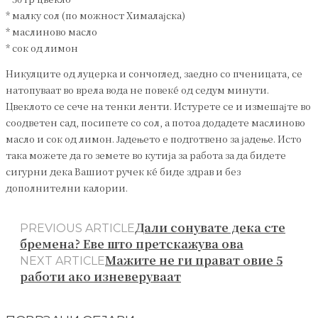
* малку сол (по можност Хималајска)
* маслиново масло
* сок од лимон
Никулците од луцерка и сончоглед, заедно со пченицата, се
натопуваат во врела вода не повеќе од седум минути.
Цвеклото се сече на тенки ленти. Истурете се и измешајте во
соодветен сад, посипете со сол, а потоа додадете маслиново
масло и сок од лимон. Јадењето е подготвено за јадење. Исто
така можете да го земете во кутија за работа за да бидете
сигурни дека Вашиот ручек ќе биде здрав и без
дополнителни калории.
Дали сонувате дека сте
PREVIOUS ARTICLE
бременa? Еве што претскажува ова
Мажите не ги прават овие 5
NEXT ARTICLE
работи ако изневеруваат