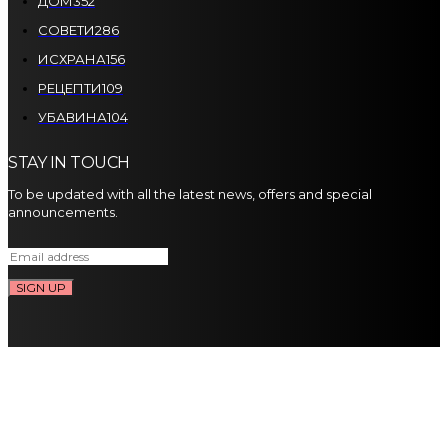
ДОМ
352
СОВЕТИ
286
ИСХРАНА
156
РЕЦЕПТИ
109
УБАВИНА
104
STAY IN TOUCH
To be updated with all the latest news, offers and special
announcements.
SIGN UP