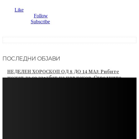
Fans
0
Like
Followers
2,954
Follow
Subscribers
0
Subscribe
ПОСЛЕДНИ ОБЈАВИ
НЕДЕЛЕН ХОРОСКОП ОД 8 ДО 14 МАЈ: Рибите
можат да се заљубат на прв чекор, Стрелците
имаат можност да ги жнеат плодовите од својот...
ВИКЕНД ХОРОСКОП ОД 05 ДО 07 МАЈ: Близнаците
треба да се посветат на здравјето, а Стрелците на
нежното водство на Универзумот
КОЈ ЌЕ ИМА СРЕЌА СО ПАРИТЕ ВО МАЈ 2023: Овие
знаци ќе успеат да заработат повеќе и да ги
подобрат финансиите