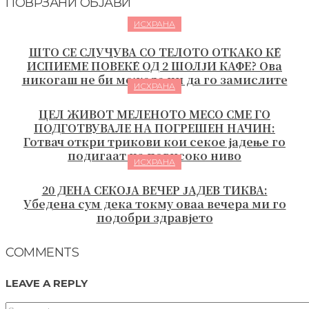
ПОВРЗАНИ ОБЈАВИ
ИСХРАНА
ШТО СЕ СЛУЧУВА СО ТЕЛОТО ОТКАКО ЌЕ
ИСПИЕМЕ ПОВЕЌЕ ОД 2 ШОЛЈИ КАФЕ? Ова
никогаш не би можеле ни да го замислите
ИСХРАНА
ЦЕЛ ЖИВОТ МЕЛЕНОТО МЕСО СМЕ ГО
ПОДГОТВУВАЛЕ НА ПОГРЕШЕН НАЧИН:
Готвач откри трикови кои секое јадење го
подигаат на повисоко ниво
ИСХРАНА
20 ДЕНА СЕКОЈА ВЕЧЕР ЈАДЕВ ТИКВА:
Убедена сум дека токму оваа вечера ми го
подобри здравјето
COMMENTS
LEAVE A REPLY