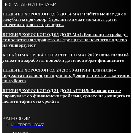
ПОПУЛАРНИ ОБЈАВИ
НЕДЕЛЕН ХОРОСКОП ОД 8 ДО 14 МАЈ: Рибите можат да се
заљубат на прв чекор, Стрелците имаат можност да ги
жнеат плодовите од својот...
ВИКЕНД ХОРОСКОП ОД 05 ДО 07 МАЈ: Близнаците треба да
се посветат на здравјето, а Стрелците на нежното водство
на Универзумот
КОЈ ЌЕ ИМА СРЕЌА СО ПАРИТЕ ВО МАЈ 2023: Овие знаци ќе
успеат да заработат повеќе и да ги подобрат финансиите
НЕДЕЛЕН ХОРОСКОП ОД 24 ДО 30 АПРИЛ: Близнаци –
неделата ви започнува одлично, Девица – не е се така темно
во љубовта
ВИКЕНД ХОРОСКОП ОД 21 ДО 24 АПРИЛ: Близнаците се
справуваат со финансиски проблеми, срцето на Девицата ги
шепоти тајните на среќата
КАТЕГОРИИ
ИНТЕРЕСНО
1431