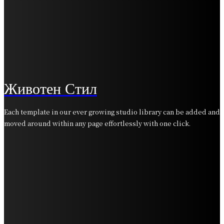
НЕДЕЛЕН ХОРОСКОП ОД 24 ДО 30 АПРИЛ: Близнаци
– неделата ви започнува одлично, Девица – не е се
така темно во љубовта
ВИКЕНД ХОРОСКОП ОД 21 ДО 24 АПРИЛ:
Близнаците се справуваат со финансиски
проблеми, срцето на Девицата ги шепоти тајните
на среќата
Животен Стил
Each template in our ever growing studio library can be added and
moved around within any page effortlessly with one click.