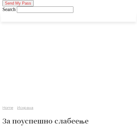
Search
Home
Исхрана
За поуспешно слабеење