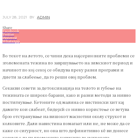
JULY 28, 2021
BY
ADMIN
Share
Facebook
Twitter
Pinterest
WhatsApp
Во текот на летото, се чини дека најсериозните проблеми се
зголемената тежина по завршувањето на зимскиот период и
начинот по кој секој се обидува преку разни програми и
диети за слабеење, да го реши овој проблем.
Секакви совети за детоксинација на телото и губење на
тежината се широко барани, како и разни методи за нивно
постигнување. Кетоните од малина се вистински хит кај
дамите кои слабеат, бидејќи со нивно користење се ветува
брзо отстранување на вишокот маснотии околу струкот и
колковите. Дали навистина помагаат или не, не може да се
каже со сигурност, но она што дефинитивно ќе ви донесе
корист е да ги промените навиките во исхраната.