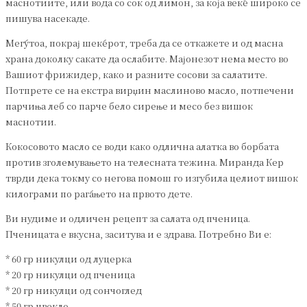
маснотиите, или вода со сок од лимон, за која веќе широко се
пишува насекаде.
Меѓутоа, покрај шеќерот, треба да се откажете и од масна
храна доколку сакате да ослабите. Мајонезот нема место во
Вашиот фрижидер, како и разните сосови за салатите.
Потпрете се на екстра вирџин маслиново масло, потпечени
парчиња леб со парче бело сирење и месо без вишок
маснотии.
Кокосовото масло се води како одлична алатка во борбата
против зголемувањето на телесната тежина. Миранда Кер
тврди дека токму со негова помош го изгубила целиот вишок
килограми по раѓањето на првото дете.
Ви нудиме и одличен рецепт за салата од пченица.
Пченицата е вкусна, заситува и е здрава. Потребно Ви е:
* 60 гр никулци од луцерка
* 20 гр никулци од пченица
* 20 гр никулци од сончоглед
* 50 гр цвекло