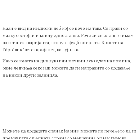
Наан е вид на индиски леб кој се пече на тава. Се прави со
малку состојки и многу едноставно. Речиси секогаш го имам
во веганска варијанта, пишува фудблогерката Кристина
Ѓорѓевиќ, вегетаријанец во кујната.
Иако сезоната на див лук (или мечкин лук) одамна помина,
овие лепчиња секогаш можете да ги направите со додавање
на некои други зеленила.
Можете да додадете спанаќ на нив; можете по печењето да ги
премачкате од едната страна со мешавина од маслиново