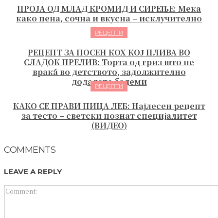
ПРОЈА ОД МЛАД КРОМИД И СИРЕЊЕ: Мека
како пена, сочна и вкусна – исклучително
здрава
РЕЦЕПТИ
РЕЦЕПТ ЗА ПОСЕН КОХ КОЈ ПЛИВА ВО
СЛАДОК ПРЕЛИВ: Торта од гриз што не
враќа во детството, задолжително
додадете бадеми
РЕЦЕПТИ
КАКО СЕ ПРАВИ ПИЦА ЛЕБ: Најлесен рецепт
за тесто – светски познат специјалитет
(ВИДЕО)
COMMENTS
LEAVE A REPLY