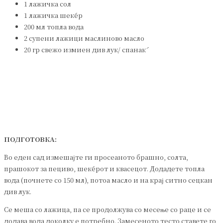
1 лажичка сол
1 лажичка шеќер
200 мл топла вода
2 супени лажици маслиново масло
20 гр свежо измиен див лук/ спанаќ
ПОДГОТОВКА:
Во еден сад измешајте ги просеаното брашно, солта,
прашокот за пециво, шеќерот и квасецот. Додадете топла
вода (почнете со 150 мл), потоа масло и на крај ситно сецкан
див лук.
Се меша со лажица, па се продолжува со месење со раце и се
додава вода доколку е потребно. Замесеното тесто ставете го