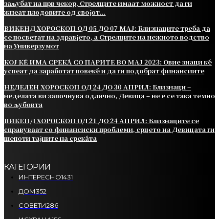
заљубат на прв чекор, Стрелците имаат можност да ги
жнеат плодовите од својот...
ВИКЕНД ХОРОСКОП ОД 05 ДО 07 МАЈ: Близнаците треба да
се посветат на здравјето, а Стрелците на нежното водство
на Универзумот
КОЈ ЌЕ ИМА СРЕЌА СО ПАРИТЕ ВО МАЈ 2023: Овие знаци ќе
успеат да заработат повеќе и да ги подобрат финансиите
НЕДЕЛЕН ХОРОСКОП ОД 24 ДО 30 АПРИЛ: Близнаци –
неделата ви започнува одлично, Девица – не е се така темно
во љубовта
ВИКЕНД ХОРОСКОП ОД 21 ДО 24 АПРИЛ: Близнаците се
справуваат со финансиски проблеми, срцето на Девицата ги
шепоти тајните на среќата
КАТЕГОРИИ
ИНТЕРЕСНО
1431
ДОМ
352
СОВЕТИ
286