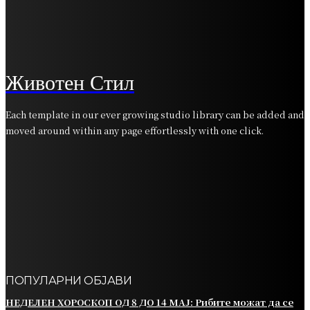
ВИКЕНД ХОРОСКОП ОД 21 ДО 24 АПРИЛ:
Близнаците се справуваат со финансиски
проблеми, срцето на Девицата ги шепоти тајните
на среќата
Животен Стил
Each template in our ever growing studio library can be added and
moved around within any page effortlessly with one click.
ПОПУЛАРНИ ОБЈАВИ
НЕДЕЛЕН ХОРОСКОП ОД 8 ДО 14 МАЈ: Рибите можат да се