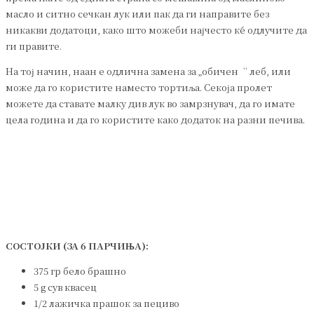
масло и ситно сечкан лук или пак да ги направите без
никакви додатоци, како што можеби најчесто ќе одлучите да
ги правите.
На тој начин, наан е одлична замена за „обичен“ леб, или
може да го користите наместо тортиља. Секоја пролет
можете да ставате малку див лук во замрзнувач, да го имате
цела година и да го користите како додаток на разни печива.
СОСТОЈКИ (ЗА 6 ПАРЧИЊА):
375 гр бело брашно
5 g сув квасец
1/2 лажичка прашок за пециво