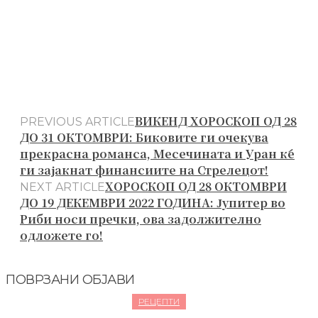
ВИКЕНД ХОРОСКОП ОД 28
PREVIOUS ARTICLE
ДО 31 ОКТОМВРИ: Биковите ги очекува
прекрасна романса, Месечината и Уран ќе
ги зајакнат финансиите на Стрелецот!
ХОРОСКОП ОД 28 ОКТОМВРИ
NEXT ARTICLE
ДО 19 ДЕКЕМВРИ 2022 ГОДИНА: Јупитер во
Риби носи пречки, ова задолжително
одложете го!
ПОВРЗАНИ ОБЈАВИ
РЕЦЕПТИ