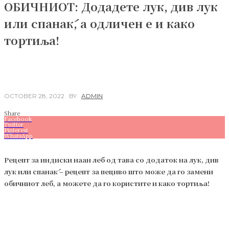
ОБИЧНИОТ: Додадете лук, див лук
или спанаќ, а одличен е и како
тортиља!
OCTOBER 28, 2022
BY
ADMIN
Share
Facebook
Twitter
Pinterest
WhatsApp
Рецепт за индиски наан леб од тава со додаток на лук, див
лук или спанаќ – рецепт за пециво што може да го замени
обичниот леб, а можете да го користите и како тортиља!