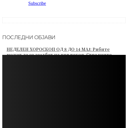
Subscribers
0
Subscribe
ПОСЛЕДНИ ОБЈАВИ
НЕДЕЛЕН ХОРОСКОП ОД 8 ДО 14 МАЈ: Рибите
можат да се заљубат на прв чекор, Стрелците
имаат можност да ги жнеат плодовите од својот...
ВИКЕНД ХОРОСКОП ОД 05 ДО 07 МАЈ: Близнаците
треба да се посветат на здравјето, а Стрелците на
нежното водство на Универзумот
КОЈ ЌЕ ИМА СРЕЌА СО ПАРИТЕ ВО МАЈ 2023: Овие
знаци ќе успеат да заработат повеќе и да ги
подобрат финансиите
НЕДЕЛЕН ХОРОСКОП ОД 24 ДО 30 АПРИЛ: Близнаци
– неделата ви започнува одлично, Девица – не е се
така темно во љубовта