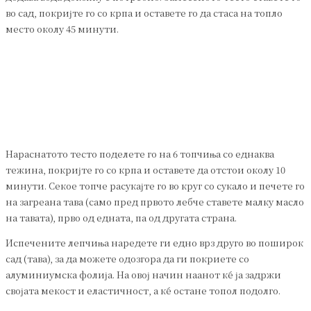
во сад, покријте го со крпа и оставете го да стаса на топло
место околу 45 минути.
Нараснатото тесто поделете го на 6 топчиња со еднаква
тежина, покријте го со крпа и оставете да отстои околу 10
минути. Секое топче расукајте го во круг со сукало и печете го
на загреана тава (само пред првото лебче ставете малку масло
на тавата), прво од едната, па од другата страна.
Испечените лепчиња наредете ги едно врз друго во поширок
сад (тава), за да можете одозгора да ги покриете со
алуминиумска фолија. На овој начин наанот ќе ја задржи
својата мекост и еластичност, а ќе остане топол подолго.