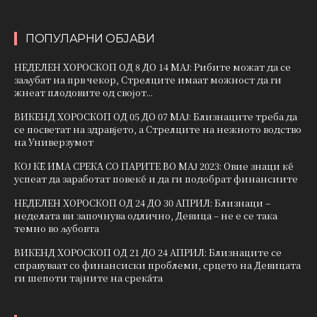
ПОПУЛАРНИ ОБЈАВИ
НЕДЕЛЕН ХОРОСКОП ОД 8 ДО 14 МАЈ: Рибите можат да се
заљубат на прв чекор, Стрелците имаат можност да ги
жнеат плодовите од својот...
ВИКЕНД ХОРОСКОП ОД 05 ДО 07 МАЈ: Близнаците треба да
се посветат на здравјето, а Стрелците на нежното водство
на Универзумот
КОЈ ЌЕ ИМА СРЕЌА СО ПАРИТЕ ВО МАЈ 2023: Овие знаци ќе
успеат да заработат повеќе и да ги подобрат финансиите
НЕДЕЛЕН ХОРОСКОП ОД 24 ДО 30 АПРИЛ: Близнаци –
неделата ви започнува одлично, Девица – не е се така
темно во љубовта
ВИКЕНД ХОРОСКОП ОД 21 ДО 24 АПРИЛ: Близнаците се
справуваат со финансиски проблеми, срцето на Девицата
ги шепоти тајните на среќата