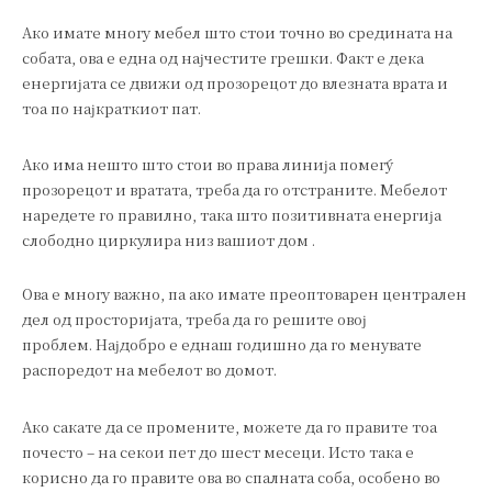
Ако имате многу мебел што стои точно во средината на
собата, ова е една од најчестите грешки. Факт е дека
енергијата се движи од прозорецот до влезната врата и
тоа по најкраткиот пат.
Ако има нешто што стои во права линија помеѓу
прозорецот и вратата, треба да го отстраните. Мебелот
наредете го правилно, така што позитивната енергија
слободно циркулира низ вашиот дом .
Ова е многу важно, па ако имате преоптоварен централен
дел од просторијата, треба да го решите овој
проблем. Најдобро е еднаш годишно да го менувате
распоредот на мебелот во домот.
Ако сакате да се промените, можете да го правите тоа
почесто – на секои пет до шест месеци. Исто така е
корисно да го правите ова во спалната соба, особено во