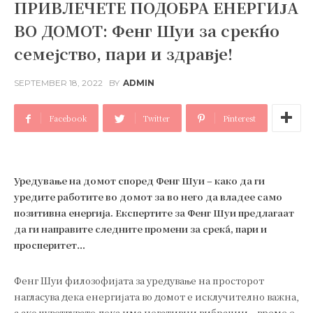
ПРИВЛЕЧЕТЕ ПОДОБРА ЕНЕРГИЈА
ВО ДОМОТ: Фенг Шуи за среќно
семејство, пари и здравје!
SEPTEMBER 18, 2022
BY
ADMIN
Facebook
Twitter
Pinterest
Уредување на домот според Фенг Шуи – како да ги
уредите работите во домот за во него да владее само
позитивна енергија. Експертите за Фенг Шуи предлагаат
да ги направите следните промени за среќа, пари и
просперитет…
Фенг Шуи филозофијата за уредување на просторот
нагласува дека енергијата во домот е исклучително важна,
а ако чувствувате дека има негативни вибрации – време е