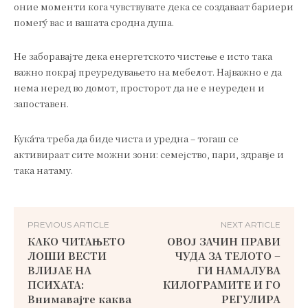
оние моменти кога чувствувате дека се создаваат бариери
помеѓу вас и вашата сродна душа.
Не заборавајте дека енергетското чистење е исто така
важно покрај преуредувањето на мебелот. Најважно е да
нема неред во домот, просторот да не е неуреден и
запоставен.
Куќата треба да биде чиста и уредна – тогаш се
активираат сите можни зони: семејство, пари, здравје и
така натаму.
PREVIOUS ARTICLE
NEXT ARTICLE
КАКО ЧИТАЊЕТО
ОВОЈ ЗАЧИН ПРАВИ
ЛОШИ ВЕСТИ
ЧУДА ЗА ТЕЛОТО –
ВЛИЈАЕ НА
ГИ НАМАЛУВА
ПСИХАТА:
КИЛОГРАМИТЕ И ГО
Внимавајте каква
РЕГУЛИРА