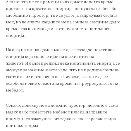
Ако нешто не се променило во домот подолго време,
протокот на креативна енергија почнува да слабее. Во
слободниот простор, тие се уште ја задржуваат својата
моќ, но во аглите каде што нема сончева светлина долго
време, таа почнува да и отстапува место на темната
енергија .
На овој начин во домот може да се создаде негативна
енергија која лошо влијае на квалитетот на
животот. Имајќи предвид дека негативната енергија се
акумулира на оние места каде што не продира сончева
светлина или вештачко осветлување, важно е да се
ослободат овие области за време на преуредувањето на
мебелот.
Секако, доколку нема доволно простор, доволно е само
малку да го поместите мебелот или да направите
промени со закачување огледало во кое се рефлектира
поинаков одраз.