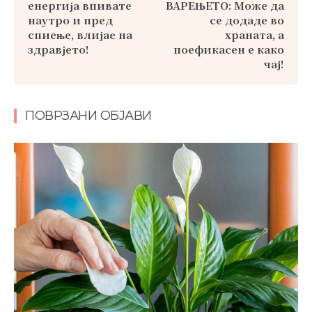
енергија впивате
ВАРЕЊЕТО: Може да
наутро и пред
се додаде во
спиење, влијае на
храната, а
здравјето!
поефикасен е како
чај!
ПОВРЗАНИ ОБЈАВИ