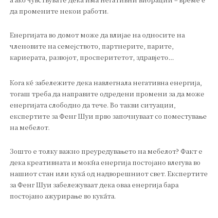
да промените некои работи.
Енергијата во домот може да влијае на односите на
членовите на семејството, партнерите, парите,
кариерата, развојот, просперитетот, здравјето…
Кога ќе забележите дека навлегнала негативна енергија,
тогаш треба да направите одредени промени за да може
енергијата слободно да тече. Во такви ситуации,
експертите за Фенг Шуи прво започнуваат со поместување
на мебелот.
Зошто е толку важно преуредувањето на мебелот? Факт е
дека креативната и моќна енергија постојано влегува во
нашиот стан или куќа од надворешниот свет. Експертите
за Фенг Шуи забележуваат дека оваа енергија бара
постојано ажурирање во куќата.