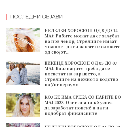
ПОСЛЕДНИ ОБЈАВИ
НЕДЕЛЕН ХОРОСКОП ОД 8 ДО 14
МАЈ: Рибите можат да се заљубат
на прв чекор, Стрелците имаат
можност да ги жнеат плодовите
од својот...
ВИКЕНД ХОРОСКОП ОД 05 ДО 07
МАЈ: Близнаците треба да се
посветат на здравјето, а
Стрелците на нежното водство
на Универзумот
КОЈ ЌЕ ИМА СРЕЌА СО ПАРИТЕ ВО
МАЈ 2023: Овие знаци ќе успеат
да заработат повеќе и да ги
подобрат финансиите
НЕДЕЛЕН ХОРОСКОП ОД 24 ДО 30