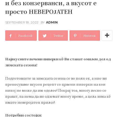
и без конзерванси, а вкусот е
просто НЕВЕРОЈАТЕН
SEPTEMBER 18, 2022
BY
ADMIN
Facebook
Twitter
Pinterest
Највкусните печени пиперки ќе Ви станат омилен дел од
зимската сезона!
Подготовките за зимската сезона се во полн ек, а ние ви
пренесуваме вкусен рецепт со црвени пиперки на кои
никој не може да им одолее! Покрај тоа, многу лесно се
прават, па нема да ви одземат многу време, а цела зима ќе
имате неверојатен прилог!
Потребни состојки: