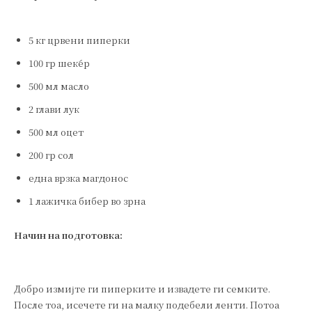
5 кг црвени пиперки
100 гр шеќер
500 мл масло
2 глави лук
500 мл оцет
200 гр сол
една врзка магдонос
1 лажичка бибер во зрна
Начин на подготовка:
Добро измијте ги пиперките и извадете ги семките.
После тоа, исечете ги на малку подебели ленти. Потоа