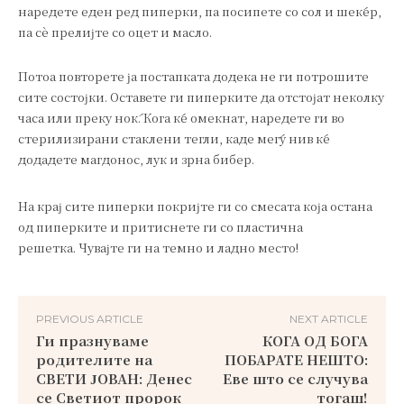
наредете еден ред пиперки, па посипете со сол и шеќер,
па сè прелијте со оцет и масло.
Потоа повторете ја постапката додека не ги потрошите
сите состојки. Оставете ги пиперките да отстојат неколку
часа или преку ноќ. Кога ќе омекнат, наредете ги во
стерилизирани стаклени тегли, каде меѓу нив ќе
додадете магдонос, лук и зрна бибер.
На крај сите пиперки покријте ги со смесата која остана
од пиперките и притиснете ги со пластична
решетка. Чувајте ги на темно и ладно место!
PREVIOUS ARTICLE
NEXT ARTICLE
Ги празнуваме
КОГА ОД БОГА
родителите на
ПОБАРАТЕ НЕШТО:
СВЕТИ ЈОВАН: Денес
Еве што се случува
се Светиот пророк
тогаш!