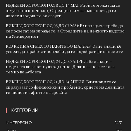
НЕДЕЛЕН ХОРОСКОП ОД 8 ДО 14 МАЈ: Рибите можат да се
заљубат на прв чекор, Стрелците имаат можност да ги
жнеат плодовите од својот...
ВИКЕНД ХОРОСКОП ОД 05 ДО 07 МАЈ: Близнаците треба да
се посветат на здравјето, а Стрелците на нежното водство
на Универзумот
КОЈ ЌЕ ИМА СРЕЌА СО ПАРИТЕ ВО МАЈ 2023: Овие знаци ќе
успеат да заработат повеќе и да ги подобрат финансиите
НЕДЕЛЕН ХОРОСКОП ОД 24 ДО 30 АПРИЛ: Близнаци –
неделата ви започнува одлично, Девица – не е се така
темно во љубовта
ВИКЕНД ХОРОСКОП ОД 21 ДО 24 АПРИЛ: Близнаците се
справуваат со финансиски проблеми, срцето на Девицата
ги шепоти тајните на среќата
КАТЕГОРИИ
ИНТЕРЕСНО
1431