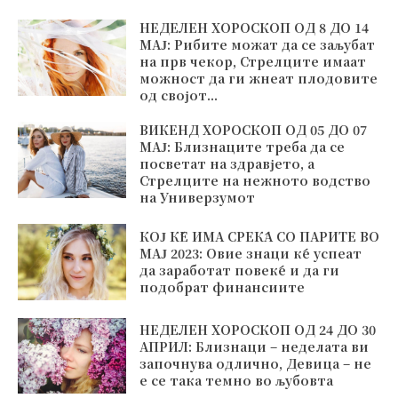
НЕДЕЛЕН ХОРОСКОП ОД 8 ДО 14
МАЈ: Рибите можат да се заљубат
на прв чекор, Стрелците имаат
можност да ги жнеат плодовите
од својот...
ВИКЕНД ХОРОСКОП ОД 05 ДО 07
МАЈ: Близнаците треба да се
посветат на здравјето, а
Стрелците на нежното водство
на Универзумот
КОЈ ЌЕ ИМА СРЕЌА СО ПАРИТЕ ВО
МАЈ 2023: Овие знаци ќе успеат
да заработат повеќе и да ги
подобрат финансиите
НЕДЕЛЕН ХОРОСКОП ОД 24 ДО 30
АПРИЛ: Близнаци – неделата ви
започнува одлично, Девица – не
е се така темно во љубовта