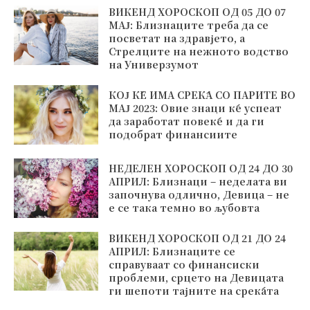
ВИКЕНД ХОРОСКОП ОД 05 ДО 07
МАЈ: Близнаците треба да се
посветат на здравјето, а
Стрелците на нежното водство
на Универзумот
КОЈ ЌЕ ИМА СРЕЌА СО ПАРИТЕ ВО
МАЈ 2023: Овие знаци ќе успеат
да заработат повеќе и да ги
подобрат финансиите
НЕДЕЛЕН ХОРОСКОП ОД 24 ДО 30
АПРИЛ: Близнаци – неделата ви
започнува одлично, Девица – не
е се така темно во љубовта
ВИКЕНД ХОРОСКОП ОД 21 ДО 24
АПРИЛ: Близнаците се
справуваат со финансиски
проблеми, срцето на Девицата
ги шепоти тајните на среќата