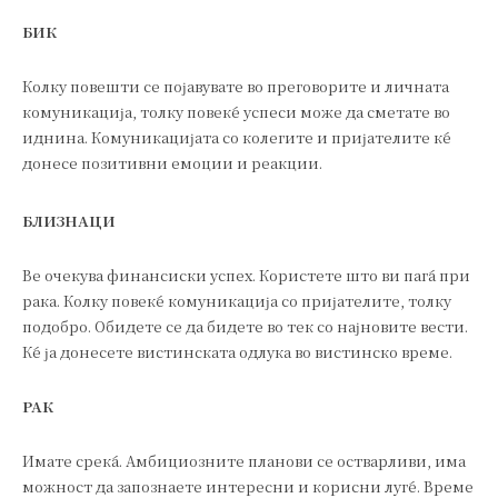
БИК
Колку повешти се појавувате во преговорите и личната
комуникација, толку повеќе успеси може да сметате во
иднина. Комуникацијата со колегите и пријателите ќе
донесе позитивни емоции и реакции.
БЛИЗНАЦИ
Ве очекува финансиски успех. Користете што ви паѓа при
рака. Колку повеќе комуникација со пријателите, толку
подобро. Обидете се да бидете во тек со најновите вести.
Ќе ја донесете вистинската одлука во вистинско време.
РАК
Имате среќа. Амбициозните планови се остварливи, има
можност да запознаете интересни и корисни луѓе. Време