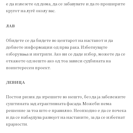
е да излезете од дома, да се забавувате и да го проширите
кругот на луѓе околу вас.
ЛАВ
Обидете се да бидете во центарот на настанот и да
добиете информации од прва рака. Избегнувајте
озборувања и интриги. Ако ви се даде избор, можете да се
откажете од нешто ако од тоа зависи судбината на
поинтересен проект.
ДЕВИЦА
Постои ризик да згрешите во нешто, без да ја забележите
суштината зад атрактивната фасада. Можеби нема
решение за тоа што е правилно. Неопходно е да се почека
и да се набљудува развојот на настаните, за да се избегнат
крајности.