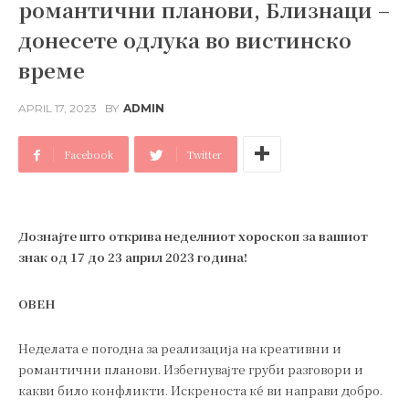
романтични планови, Близнаци –
донесете одлука во вистинско
време
APRIL 17, 2023
BY
ADMIN
Facebook
Twitter
Дознајте што открива неделниот хороскоп за вашиот
знак од 17 до 23 април 2023 година!
ОВЕН
Неделата е погодна за реализација на креативни и
романтични планови. Избегнувајте груби разговори и
какви било конфликти. Искреноста ќе ви направи добро.