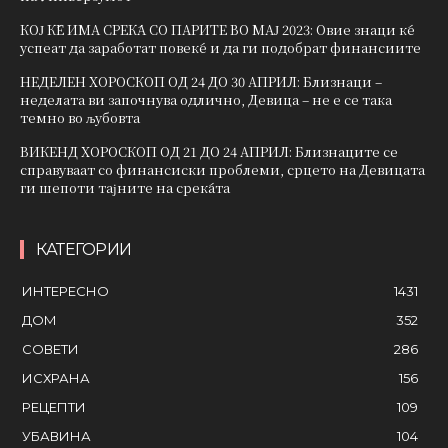
КОЈ ЌЕ ИМА СРЕЌА СО ПАРИТЕ ВО МАЈ 2023: Овие знаци ќе
успеат да заработат повеќе и да ги подобрат финансиите
НЕДЕЛЕН ХОРОСКОП ОД 24 ДО 30 АПРИЛ: Близнаци –
неделата ви започнува одлично, Девица – не е се така
темно во љубовта
ВИКЕНД ХОРОСКОП ОД 21 ДО 24 АПРИЛ: Близнаците се
справуваат со финансиски проблеми, срцето на Девицата
ги шепоти тајните на среќата
КАТЕГОРИИ
ИНТЕРЕСНО
1431
ДОМ
352
СОВЕТИ
286
ИСХРАНА
156
РЕЦЕПТИ
109
УБАВИНА
104