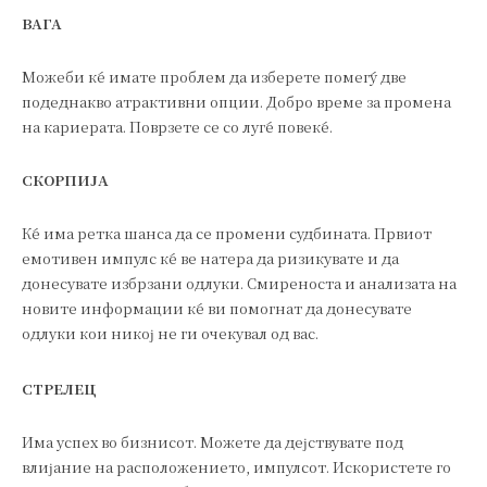
ВАГА
Можеби ќе имате проблем да изберете помеѓу две
подеднакво атрактивни опции. Добро време за промена
на кариерата. Поврзете се со луѓе повеќе.
СКОРПИЈА
Ќе има ретка шанса да се промени судбината. Првиот
емотивен импулс ќе ве натера да ризикувате и да
донесувате избрзани одлуки. Смиреноста и анализата на
новите информации ќе ви помогнат да донесувате
одлуки кои никој не ги очекувал од вас.
СТРЕЛЕЦ
Има успех во бизнисот. Можете да дејствувате под
влијание на расположението, импулсот. Искористете го