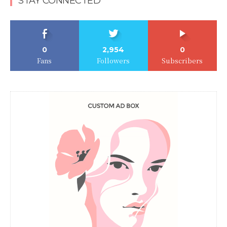
STAY CONNECTED
0
2,954
0
Fans
Followers
Subscribers