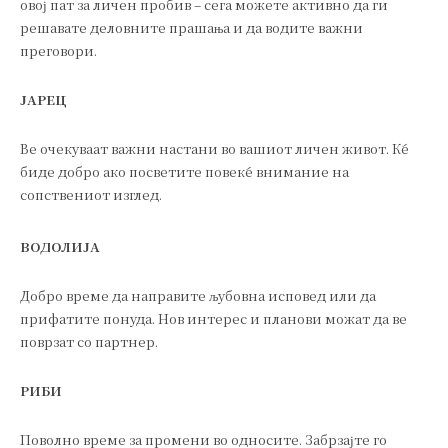
овој пат за личен пробив – сега можете активно да ги
решавате деловните прашања и да водите важни
преговори.
ЈАРЕЦ
Ве очекуваат важни настани во вашиот личен живот. Ќе
биде добро ако посветите повеќе внимание на
сопствениот изглед.
ВОДОЛИЈА
Добро време да направите љубовна исповед или да
прифатите понуда. Нов интерес и планови можат да ве
поврзат со партнер.
РИБИ
Поволно време за промени во односите. Забрзајте го