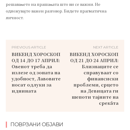
решавањето на прашањата што ви се важни. Не
одложувајте важен разговор. Бидете прагматична
личност.
PREVIOUS ARTICLE
NEXT ARTICLE
ВИКЕНД ХОРОСКОП
ВИКЕНД ХОРОСКОП
ОД 14 ДО 17 АПРИЛ:
ОД 21 ДО 24 АПРИЛ:
Овенот треба да
Близнаците се
излезе од зоната на
справуваат со
удобност, Лавовите
финансиски
носат одлуки за
проблеми, срцето
иднината
на Девицата ги
шепоти тајните на
среќата
ПОВРЗАНИ ОБЈАВИ