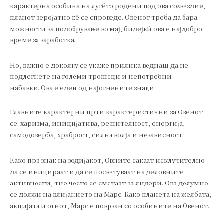
карактерна особина на луѓето родени под ова соѕвездие,
планот веројатно ќе се спроведе. Овенот треба да бара
можности за подобрување во мај, бидејќи ова е најдобро
време за заработка.
Но, важно е доколку се укаже прилика веднаш да не
подлегнете на големи трошоци и непотребни
набавки. Ова е еден од најогнените знаци.
Главните карактерни црти карактеристични за Овенот
се: харизма, иницијатива, решителност, енергија,
самодоверба, храброст, силна волја и независност.
Како прв знак на зодијакот, Овните сакаат исклучително
да се иницираат и да се посветуваат на деловните
активности, тие често се сметаат за лидери. Ова делумно
се должи на влијанието на Марс. Како планета на желбата,
акцијата и огнот, Марс е поврзан со особините на Овенот.