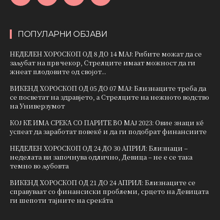
ПОПУЛАРНИ ОБЈАВИ
НЕДЕЛЕН ХОРОСКОП ОД 8 ДО 14 МАЈ: Рибите можат да се
заљубат на прв чекор, Стрелците имаат можност да ги
жнеат плодовите од својот...
ВИКЕНД ХОРОСКОП ОД 05 ДО 07 МАЈ: Близнаците треба да
се посветат на здравјето, а Стрелците на нежното водство
на Универзумот
КОЈ ЌЕ ИМА СРЕЌА СО ПАРИТЕ ВО МАЈ 2023: Овие знаци ќе
успеат да заработат повеќе и да ги подобрат финансиите
НЕДЕЛЕН ХОРОСКОП ОД 24 ДО 30 АПРИЛ: Близнаци –
неделата ви започнува одлично, Девица – не е се така
темно во љубовта
ВИКЕНД ХОРОСКОП ОД 21 ДО 24 АПРИЛ: Близнаците се
справуваат со финансиски проблеми, срцето на Девицата
ги шепоти тајните на среќата