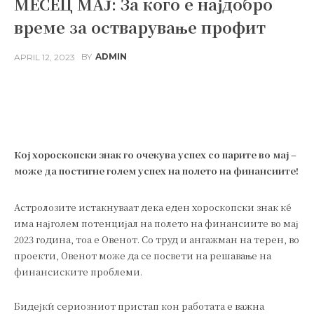
МЕСЕЦ МАЈ: За кого е најдобро
време за остварување профит
APRIL 12, 2023
BY
ADMIN
Facebook
Twitter
Pinterest
Wh
Кој хороскопски знак го очекува успех со парите во мај –
може да постигне голем успех на полето на финансиите!
Астролозите истакнуваат дека еден хороскопски знак ќе
има најголем потенцијал на полето на финансиите во мај
2023 година, тоа е Овенот. Со труд и ангажман на терен, во
проекти, Овенот може да се посвети на решавање на
финансиските проблеми.
Бидејќи сериозниот пристап кон работата е важна