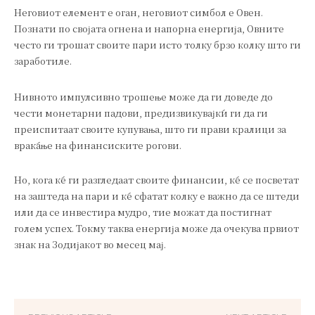
Неговиот елемент е оган, неговиот симбол е Овен.
Познати по својата огнена и напорна енергија, Овните
често ги трошат своите пари исто толку брзо колку што ги
заработиле.
Нивното импулсивно трошење може да ги доведе до
чести монетарни падови, предизвикувајќи ги да ги
преиспитаат своите купувања, што ги прави кралици за
враќање на финансиските рогови.
Но, кога ќе ги разгледаат своите финансии, ќе се посветат
на заштеда на пари и ќе сфатат колку е важно да се штеди
или да се инвестира мудро, тие можат да постигнат
голем успех. Токму таква енергија може да очекува првиот
знак на Зодијакот во месец мај.