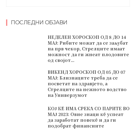
ПОСЛЕДНИ ОБЈАВИ
НЕДЕЛЕН ХОРОСКОП ОД 8 ДО 14
МАЈ: Рибите можат да се заљубат
на прв чекор, Стрелците имаат
можност да ги жнеат плодовите
од својот...
ВИКЕНД ХОРОСКОП ОД 05 ДО 07
МАЈ: Близнаците треба да се
посветат на здравјето, а
Стрелците на нежното водство
на Универзумот
КОЈ ЌЕ ИМА СРЕЌА СО ПАРИТЕ ВО
МАЈ 2023: Овие знаци ќе успеат
да заработат повеќе и да ги
подобрат финансиите