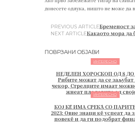
Ако прво забележите тигар на сликат
донесете одлука, ништо не може да в
Бременост за
PREVIOUS ARTICLE
Какаото мора да б
NEXT ARTICLE
ПОВРЗАНИ ОБЈАВИ
ИНТЕРЕСНО
НЕДЕЛЕН ХОРОСКОП ОД 8 ДО 
Рибите можат да се заљубат
чекор, Стрелците имаат можно
жнеат плодовите од својо
ИНТЕРЕСНО
КОЈ ЌЕ ИМА СРЕЌА СО ПАРИТЕ
2023: Овие знаци ќе успеат да 
повеќе и да ги подобрат фин