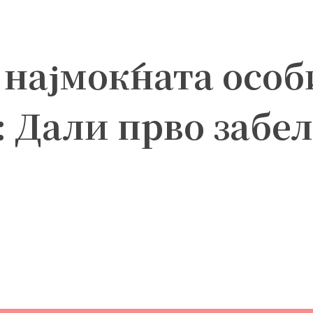
 најмоќната особ
: Дали прво забе