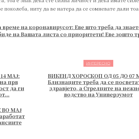
а, тоа е знак дека сте силна личност и дека имате силе
е поколеба, ниту да ве натера да се сомневате дали то
 време на коронавирусот: Еве што треба да знает
иде на Вашата листа со приоритети! Еве зошто тр
ИНТЕРЕСНО
14 МАЈ:
ВИКЕНД ХОРОСКОП ОД 05 ДО 07 
 на прв
Близнаците треба да се посвета
ст да ги
здравјето, а Стрелците на нежн
т...
водство на Универзумот
 ВО МАЈ
заработат
ансиите