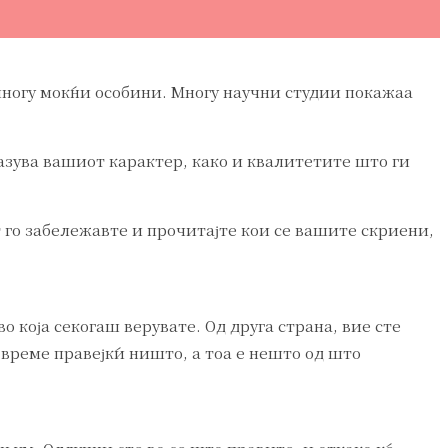
 многу моќни особини. Многу научни студии покажаа
дразува вашиот карактер, како и квалитетите што ги
т го забележавте и прочитајте кои се вашите скриени,
 која секогаш верувате. Од друга страна, вие сте
 време правејќи ништо, а тоа е нешто од што