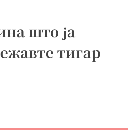
ина што ја
лежавте тигар