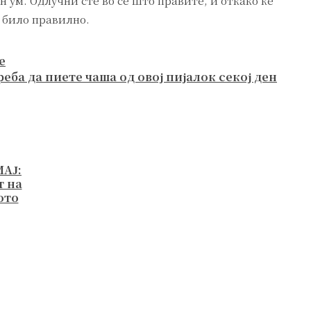
н ум. Одлучни сте во се што правите, и откако ќе
а било правилно.
е
еба да пиете чаша од овој пијалок секој ден
МАЈ:
т на
ото