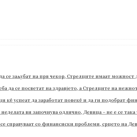
 се заљубат на прв чекор, Стрелците имаат можност да
а да се посветат на здравјето, а Стрелците на нежно
ци ќе успеат да заработат повеќе и да ги подобрат ф
еделата ви започнува одлично, Девица – не е се така
е справуваат со финансиски проблеми, срцето на Дев