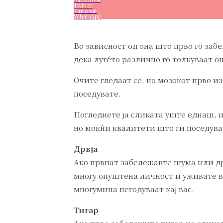
Twitter
Pinterest
WhatsApp
Во зависност од она што прво го за
дека луѓето различно го толкуваат о
Очите гледаат се, но мозокот прво из
поседувате.
Погледнете ја сликата уште еднаш, и
но моќни квалитети што ги поседува
Дрвја
Ако првпат забележавте шума или дрв
многу опуштена личност и уживате во
многумина негодуваат кај вас.
Тигар