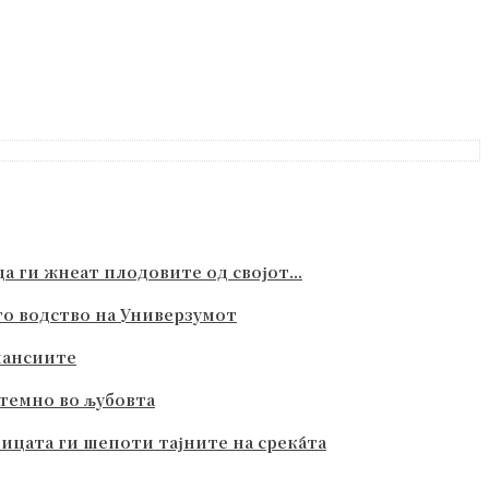
 ги жнеат плодовите од својот...
то водство на Универзумот
инансиите
 темно во љубовта
ицата ги шепоти тајните на среќата