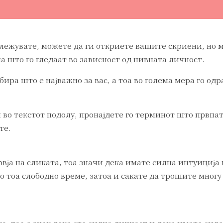
бележувате, можете да ги откриете вашите скриени, но
на што го гледаат во зависност од нивната личност.
бира што е најважно за вас, а тоа во голема мера го о
 во текстот подолу, пронајдете го терминот што првпа
те.
ја на сликата, тоа значи дека имате силна интуиција во
 тоа слободно време, затоа и сакате да трошите многу