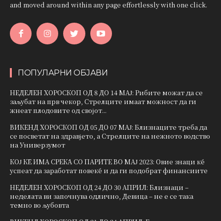
and moved around within any page effortlessly with one click.
ПОПУЛАРНИ ОБЈАВИ
НЕДЕЛЕН ХОРОСКОП ОД 8 ДО 14 МАЈ: Рибите можат да се
заљубат на прв чекор, Стрелците имаат можност да ги
жнеат плодовите од својот...
ВИКЕНД ХОРОСКОП ОД 05 ДО 07 МАЈ: Близнаците треба да
се посветат на здравјето, а Стрелците на нежното водство
на Универзумот
КОЈ ЌЕ ИМА СРЕЌА СО ПАРИТЕ ВО МАЈ 2023: Овие знаци ќе
успеат да заработат повеќе и да ги подобрат финансиите
НЕДЕЛЕН ХОРОСКОП ОД 24 ДО 30 АПРИЛ: Близнаци –
неделата ви започнува одлично, Девица – не е се така
темно во љубовта