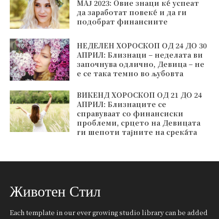
МАЈ 2023: Овие знаци ќе успеат
да заработат повеќе и да ги
подобрат финансиите
НЕДЕЛЕН ХОРОСКОП ОД 24 ДО 30
АПРИЛ: Близнаци – неделата ви
започнува одлично, Девица – не
е се така темно во љубовта
ВИКЕНД ХОРОСКОП ОД 21 ДО 24
АПРИЛ: Близнаците се
справуваат со финансиски
проблеми, срцето на Девицата
ги шепоти тајните на среќата
Животен Стил
Each template in our ever growing studio library can be added