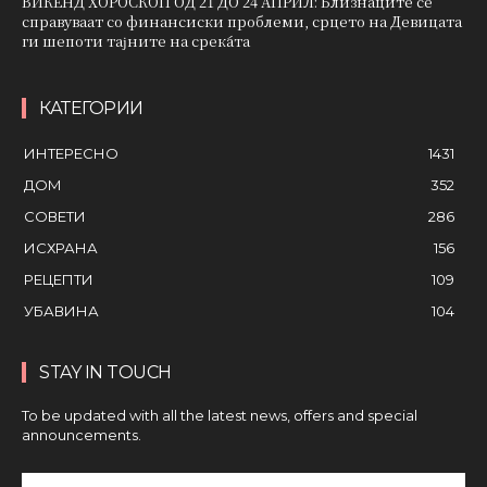
ВИКЕНД ХОРОСКОП ОД 21 ДО 24 АПРИЛ: Близнаците се
справуваат со финансиски проблеми, срцето на Девицата
ги шепоти тајните на среќата
КАТЕГОРИИ
ИНТЕРЕСНО
1431
ДОМ
352
СОВЕТИ
286
ИСХРАНА
156
РЕЦЕПТИ
109
УБАВИНА
104
STAY IN TOUCH
To be updated with all the latest news, offers and special
announcements.