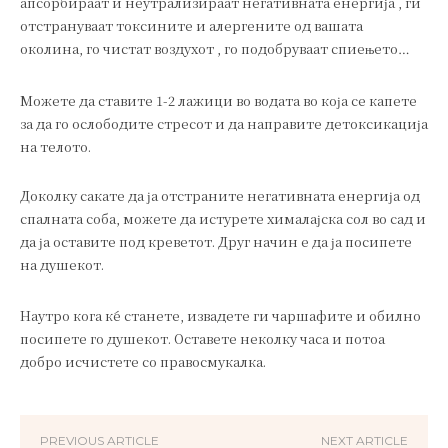
апсорбираат и неутрализираат негативната енергија , ги
отстрануваат токсините и алергените од вашата
околина, го чистат воздухот , го подобруваат спиењето…
Можете да ставите 1-2 лажици во водата во која се капете
за да го ослободите стресот и да направите детоксикација
на телото.
Доколку сакате да ја отстраните негативната енергија од
спалната соба, можете да истурете хималајска сол во сад и
да ја оставите под креветот. Друг начин е да ја посипете
на душекот.
Наутро кога ќе станете, извадете ги чаршафите и обилно
посипете го душекот. Оставете неколку часа и потоа
добро исчистете со правосмукалка.
PREVIOUS ARTICLE
NEXT ARTICLE