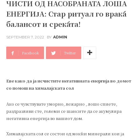
ЧИСТИ ОД НАСОБРАНАТА ЛОША
ЕНЕРГИЈА: Стар ритуал го враќа
балансот и среќата!
SEPTEMBER 7, 2022
BY
ADMIN
Facebook
Twitter
Еве како да ја исчистите негативната енергија во домот
со помош на хималајската сол
Aко се чувствувате уморно, лежарно , лошо спиете,
раздразливи сте, големи се шансите да се акумулира
негативна енергија во вашиот дом.
Хималајската сол се состои од моќни минерали кои ја