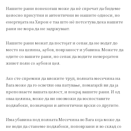
Нашите рани понекогаш може да нè спречат да бидеме
целосно присутни и автентични во нашите односи, но
енергијата на Хирон е таа што нè потсетува дека нашите
рани не мора да не задржуваат.
Нашите рани можат да постојат и сепак да не водат до
место на целина, љубов, поврзаност и убавина. Можете да
одите со вашите рани, но сепак да водите неверојатен
живот полн со љубов и цел.
Ако сте спремни да вложите труд, полната месечина на
Вага може да го осветли ова патување, помагајќи ви да ја
препознаете вашата целост, и покрај вашите рани. И од
оваа целина, може да ви овозможи да воспоставите
подлабоки, позначајни и автентични врски со другите.
Има убавина под полната Месечина во Вага која може да
не води да станеме подлабоки, поповрзани и во склад со