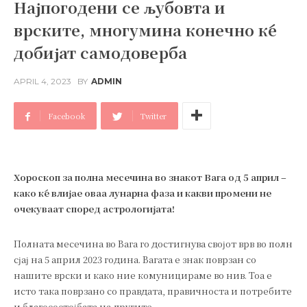
Најпогодени се љубовта и
врските, многумина конечно ќе
добијат самодоверба
APRIL 4, 2023
BY
ADMIN
Facebook
Twitter
Хороскоп за полна месечина во знакот Вага од 5 април –
како ќе влијае оваа лунарна фаза и какви промени не
очекуваат според астрологијата!
Полната месечина во Вага го достигнува својот врв во полн
сјај на 5 април 2023 година. Вагата е знак поврзан со
нашите врски и како ние комуницираме во нив. Тоа е
исто така поврзано со правдата, правичноста и потребите
и благосостојбата на другите.