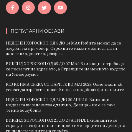
ПОПУЛАРНИ ОБЈАВИ
НЕДЕЛЕН ХОРОСКОП ОД 8 ДО 14 МАЈ: Рибите можат да се
заљубат на прв чекор, Стрелците имаат можност да ги
жнеат плодовите од својот...
ВИКЕНД ХОРОСКОП ОД 05 ДО 07 МАЈ: Близнаците треба да
се посветат на здравјето, а Стрелците на нежното водство
на Универзумот
КОЈ ЌЕ ИМА СРЕЌА СО ПАРИТЕ ВО МАЈ 2023: Овие знаци ќе
успеат да заработат повеќе и да ги подобрат финансиите
НЕДЕЛЕН ХОРОСКОП ОД 24 ДО 30 АПРИЛ: Близнаци –
неделата ви започнува одлично, Девица – не е се така
темно во љубовта
ВИКЕНД ХОРОСКОП ОД 21 ДО 24 АПРИЛ: Близнаците се
справуваат со финансиски проблеми, срцето на Девицата
ги шепоти тајните на среќата