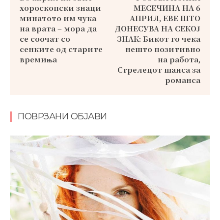
хороскопски знаци
МЕСЕЧИНА НА 6
минатото им чука
АПРИЛ, ЕВЕ ШТО
на врата – мора да
ДОНЕСУВА НА СЕКОЈ
се соочат со
ЗНАК: Бикот го чека
сенките од старите
нешто позитивно
времиња
на работа,
Стрелецот шанса за
романса
ПОВРЗАНИ ОБЈАВИ