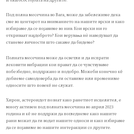
Под полна месечина во Вага, може да забележиме дека
сме во центарот на вниманието на нашите врски и како
избираме да се појавиме во нив. Кои врски ни го
откриваат најдоброто? Кои верувања нè наведуваат да
станеме личности што сакаме да бидеме?
Полната месечина може да осветли и да испрати
лековити вибрации кои прават да се чувствуваме
побезбедно, поддржано и подобро. Можеби конечно ќе
добиеме самодоверба да ги оставиме или промениме
односите што повеќе не служат.
Хирон, астероидот познат како ранетиот исцелител, е
многу активен под полната месечина во април 2023
година и ќе не поддржи да погледнеме како нашите
рани можат да ги водат нашите односи и како избираме
да се појавиме во нашите интеракции со другите.