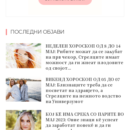
ПОСЛЕДНИ ОБЈАВИ
НЕДЕЛЕН ХОРОСКОП ОД 8 ДО 14
МАЈ: Рибите можат да се заљубат
на прв чекор, Стрелците имаат
можност да ги жнеат плодовите
од својот...
ВИКЕНД ХОРОСКОП ОД 05 ДО 07
МАЈ: Близнаците треба да се
посветат на здравјето, а
Стрелците на нежното водство
на Универзумот
КОЈ ЌЕ ИМА СРЕЌА СО ПАРИТЕ ВО
МАЈ 2023: Овие знаци ќе успеат
да заработат повеќе и да ги