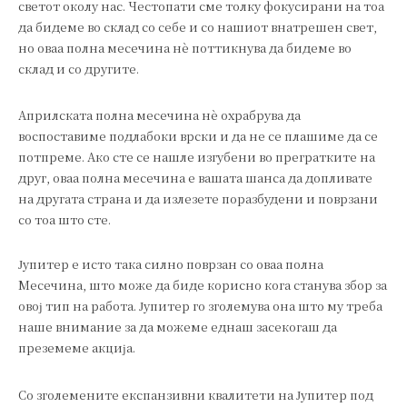
светот околу нас. Честопати сме толку фокусирани на тоа
да бидеме во склад со себе и со нашиот внатрешен свет,
но оваа полна месечина нè поттикнува да бидеме во
склад и со другите.
Априлската полна месечина нè охрабрува да
воспоставиме подлабоки врски и да не се плашиме да се
потпреме. Ако сте се нашле изгубени во прегратките на
друг, оваа полна месечина е вашата шанса да допливате
на другата страна и да излезете поразбудени и поврзани
со тоа што сте.
Јупитер е исто така силно поврзан со оваа полна
Месечина, што може да биде корисно кога станува збор за
овој тип на работа. Јупитер го зголемува она што му треба
наше внимание за да можеме еднаш засекогаш да
преземеме акција.
Со зголемените експанзивни квалитети на Јупитер под