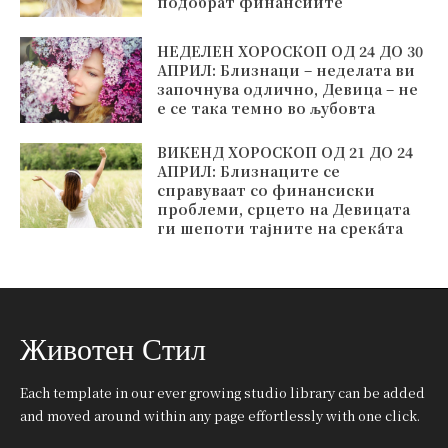
подобрат финансиите
НЕДЕЛЕН ХОРОСКОП ОД 24 ДО 30
АПРИЛ: Близнаци – неделата ви
започнува одлично, Девица – не
е се така темно во љубовта
ВИКЕНД ХОРОСКОП ОД 21 ДО 24
АПРИЛ: Близнаците се
справуваат со финансиски
проблеми, срцето на Девицата
ги шепоти тајните на среќата
Животен Стил
Each template in our ever growing studio library can be added
and moved around within any page effortlessly with one click.