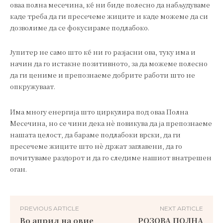
оваа полна месечина, ќе ни биде полесно да набљудуваме
каде треба да ги пресечеме жиците и каде можеме да си
дозволиме да се фокусираме подлабоко.
Јупитер не само што ќе ни го разјасни ова, туку има и
начин да го истакне позитивното, за да можеме полесно
да ги цениме и препознаеме добрите работи што не
опкружуваат.
Има многу енергија што циркулира под оваа Полна
Месечина, но се чини дека нè повикува да ја препознаеме
нашата целост, да бараме подлабоки врски, да ги
пресечеме жиците што нè држат заглавени, да го
почитуваме раздорот и да го следиме нашиот внатрешен
оган.
PREVIOUS ARTICLE
NEXT ARTICLE
Во април на овие
РОЗОВА ПОЛНА