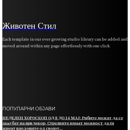
ВИКЕНД ХОРОСКОП ОД 21 ДО 24 АПРИЛ:
Близнаците се справуваат со финансиски
проблеми, срцето на Девицата ги шепоти тајните
на среќата
Животен Стил
Each template in our ever growing studio library can be added and
moved around within any page effortlessly with one click.
ПОПУЛАРНИ ОБЈАВИ
НЕДЕЛЕН ХОРОСКОП ОД 8 ДО 14 МАЈ: Рибите можат да се
заљубат на прв чекор, Стрелците имаат можност да ги
жнеат плодовите од својот...