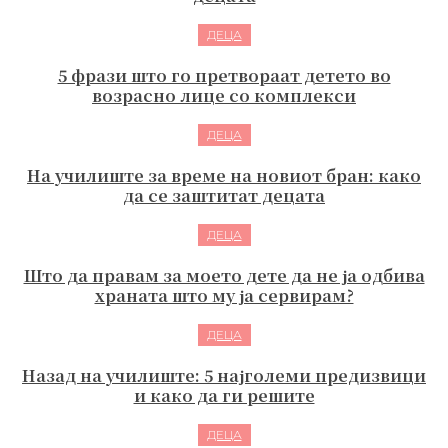
ДЕЦА
5 фрази што го претвораат детето во
возрасно лице со комплекси
ДЕЦА
На училиште за време на новиот бран: како
да се заштитат децата
ДЕЦА
Што да правам за моето дете да не ја одбива
храната што му ја сервирам?
ДЕЦА
Назад на училиште: 5 најголеми предизвици
и како да ги решите
ДЕЦА