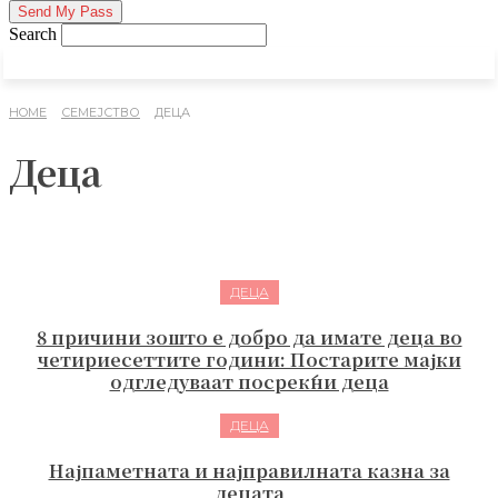
Search
HOME
СЕМЕЈСТВО
ДЕЦА
Деца
ДЕЦА
8 причини зошто е добро да имате деца во
четириесеттите години: Постарите мајки
одгледуваат посреќни деца
ДЕЦА
Најпаметната и најправилната казна за
децата