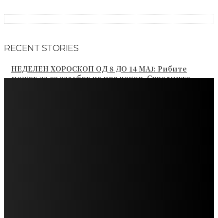
RECENT STORIES
НЕДЕЛЕН ХОРОСКОП ОД 8 ДО 14 МАЈ: Рибите
можат да се заљубат на прв чекор, Стрелците
имаат можност да ги жнеат плодовите од својот...
ВИКЕНД ХОРОСКОП ОД 05 ДО 07 МАЈ: Близнаците
треба да се посветат на здравјето, а Стрелците на
нежното водство на Универзумот
КОЈ ЌЕ ИМА СРЕЌА СО ПАРИТЕ ВО МАЈ 2023: Овие
знаци ќе успеат да заработат повеќе и да ги
подобрат финансиите
НЕДЕЛЕН ХОРОСКОП ОД 24 ДО 30 АПРИЛ: Близнаци
– неделата ви започнува одлично, Девица – не е се
така темно во љубовта