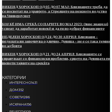
ВИКЕНД ХОРОСКОП ОД 05 ДО 07 МАЈ: Близнаците треба да
се посветат на здравјето, а Стрелците на нежното водство
на Универзумот
КОЈ ЌЕ ИМА СРЕЌА СО ПАРИТЕ ВО МАЈ 2023: Овие знаци ќе
успеат да заработат повеќе и да ги подобрат финансиите
НЕДЕЛЕН ХОРОСКОП ОД 24 ДО 30 АПРИЛ: Близнаци –
неделата ви започнува одлично, Девица – не е се така темно
во љубовта
ВИКЕНД ХОРОСКОП ОД 21 ДО 24 АПРИЛ: Близнаците се
справуваат со финансиски проблеми, срцето на Девицата ги
шепоти тајните на среќата
КАТЕГОРИИ
ИНТЕРЕСНО
1431
ДОМ
352
СОВЕТИ
286
ИСХРАНА
156
РЕЦЕПТИ
109