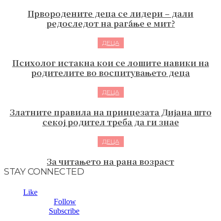
Првородените деца се лидери – дали
редоследот на раѓање е мит?
ДЕЦА
Психолог истакна кои се лошите навики на
родителите во воспитувањето деца
ДЕЦА
Златните правила на принцезата Дијана што
секој родител треба да ги знае
ДЕЦА
За читањето на рана возраст
STAY CONNECTED
Fans
0
Like
Followers
2,954
Follow
Subscribers
0
Subscribe