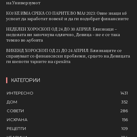
на Универзумот
КОЈ ЌЕ ИМА СРЕЌА СО ПАРИТЕ ВО МАЈ 2023: Овие знаци ќе
успеат да заработат повеќе и да ги подобрат финансиите
НЕДЕЛЕН ХОРОСКОП ОД 24 ДО 30 АПРИЛ: Близнаци –
неделата ви започнува одлично, Девица – не е се така
темно во љубовта
ВИКЕНД ХОРОСКОП ОД 21 ДО 24 АПРИЛ: Близнаците се
справуваат со финансиски проблеми, срцето на Девицата
ги шепоти тајните на среќата
КАТЕГОРИИ
ИНТЕРЕСНО
1431
ДОМ
352
СОВЕТИ
286
ИСХРАНА
156
РЕЦЕПТИ
109