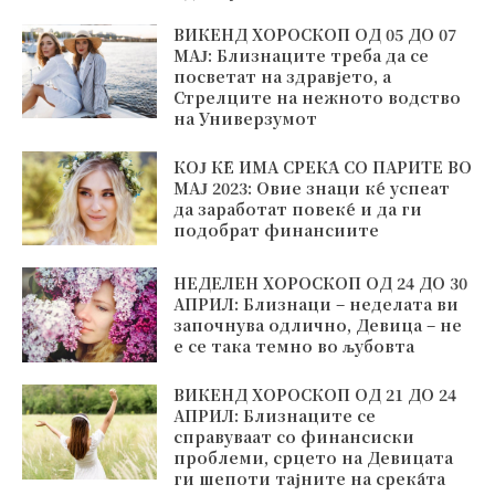
ВИКЕНД ХОРОСКОП ОД 05 ДО 07
МАЈ: Близнаците треба да се
посветат на здравјето, а
Стрелците на нежното водство
на Универзумот
КОЈ ЌЕ ИМА СРЕЌА СО ПАРИТЕ ВО
МАЈ 2023: Овие знаци ќе успеат
да заработат повеќе и да ги
подобрат финансиите
НЕДЕЛЕН ХОРОСКОП ОД 24 ДО 30
АПРИЛ: Близнаци – неделата ви
започнува одлично, Девица – не
е се така темно во љубовта
ВИКЕНД ХОРОСКОП ОД 21 ДО 24
АПРИЛ: Близнаците се
справуваат со финансиски
проблеми, срцето на Девицата
ги шепоти тајните на среќата