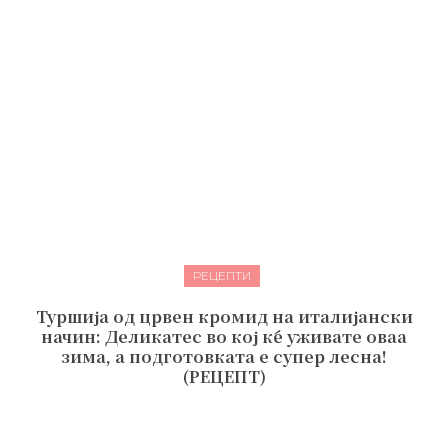
РЕЦЕПТИ
Туршија од црвен кромид на италијански
начин: Деликатес во кој ќе уживате оваа
зима, а подготовката е супер лесна!
(РЕЦЕПТ)