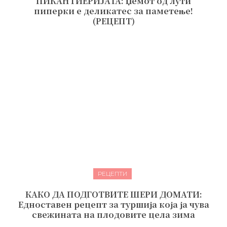
ПИКАНТИЕРИЈАТА: Џемот од лути
пиперки е деликатес за паметење!
(РЕЦЕПТ)
РЕЦЕПТИ
КАКО ДА ПОДГОТВИТЕ ШЕРИ ДОМАТИ:
Едноставен рецепт за туршија која ја чува
свежината на плодовите цела зима