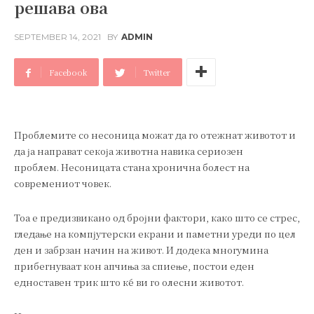
решава ова
SEPTEMBER 14, 2021
BY
ADMIN
Facebook
Twitter
Проблемите со несоница можат да го отежнат животот и
да ја направат секоја животна навика сериозен
проблем. Несоницата стана хронична болест на
современиот човек.
Тоа е предизвикано од бројни фактори, како што се стрес,
гледање на компјутерски екрани и паметни уреди по цел
ден и забрзан начин на живот. И додека многумина
прибегнуваат кон апчиња за спиење, постои еден
едноставен трик што ќе ви го олесни животот.