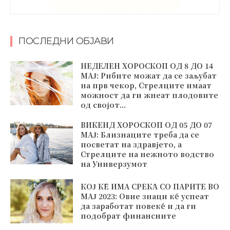
ПОСЛЕДНИ ОБЈАВИ
НЕДЕЛЕН ХОРОСКОП ОД 8 ДО 14
МАЈ: Рибите можат да се заљубат
на прв чекор, Стрелците имаат
можност да ги жнеат плодовите
од својот...
ВИКЕНД ХОРОСКОП ОД 05 ДО 07
МАЈ: Близнаците треба да се
посветат на здравјето, а
Стрелците на нежното водство
на Универзумот
КОЈ ЌЕ ИМА СРЕЌА СО ПАРИТЕ ВО
МАЈ 2023: Овие знаци ќе успеат
да заработат повеќе и да ги
подобрат финансиите