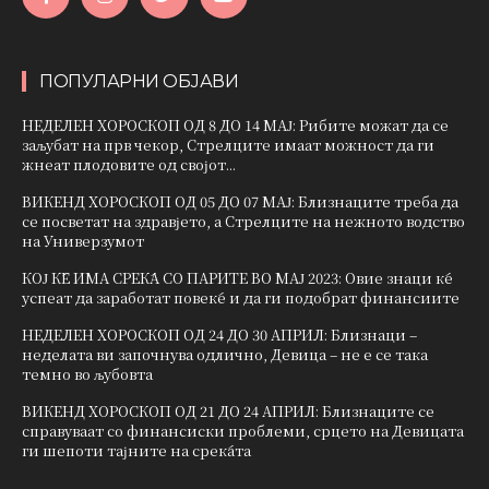
ПОПУЛАРНИ ОБЈАВИ
НЕДЕЛЕН ХОРОСКОП ОД 8 ДО 14 МАЈ: Рибите можат да се
заљубат на прв чекор, Стрелците имаат можност да ги
жнеат плодовите од својот...
ВИКЕНД ХОРОСКОП ОД 05 ДО 07 МАЈ: Близнаците треба да
се посветат на здравјето, а Стрелците на нежното водство
на Универзумот
КОЈ ЌЕ ИМА СРЕЌА СО ПАРИТЕ ВО МАЈ 2023: Овие знаци ќе
успеат да заработат повеќе и да ги подобрат финансиите
НЕДЕЛЕН ХОРОСКОП ОД 24 ДО 30 АПРИЛ: Близнаци –
неделата ви започнува одлично, Девица – не е се така
темно во љубовта
ВИКЕНД ХОРОСКОП ОД 21 ДО 24 АПРИЛ: Близнаците се
справуваат со финансиски проблеми, срцето на Девицата
ги шепоти тајните на среќата