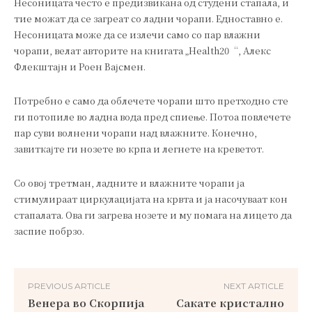
Несоницата често е предизвикана од студени стапала, и
тие можат да се загреат со ладни чорапи. Едноставно е.
Несоницата може да се излечи само со пар влажни
чорапи, велат авторите на книгата „Health20“, Алекс
Флекштајн и Роен Вајсмен.
Потребно е само да облечете чорапи што претходно сте
ги потопиле во ладна вода пред спиење. Потоа повлечете
пар суви волнени чорапи над влажните. Конечно,
завиткајте ги нозете во крпа и легнете на креветот.
Со овој третман, ладните и влажните чорапи ја
стимулираат циркулацијата на крвта и ја насочуваат кон
стапалата. Ова ги загрева нозете и му помага на лицето да
заспие побрзо.
PREVIOUS ARTICLE
NEXT ARTICLE
Венера во Скорпија
Сакате кристално