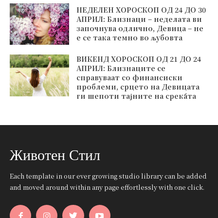
НЕДЕЛЕН ХОРОСКОП ОД 24 ДО 30
АПРИЛ: Близнаци – неделата ви
започнува одлично, Девица – не
е се така темно во љубовта
ВИКЕНД ХОРОСКОП ОД 21 ДО 24
АПРИЛ: Близнаците се
справуваат со финансиски
проблеми, срцето на Девицата
ги шепоти тајните на среќата
Животен Стил
Each template in our ever growing studio library can be added
and moved around within any page effortlessly with one click.